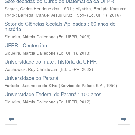
Sete décadas do Curso de Matemática da UFPR
Santos, Carlos Henrique dos, 1951-; Miyaòka, Florinda Katsume,
1945-; Barreda, Manuel Jesus Cruz, 1959-
(
Ed. UFPR
,
2016
)
Setor de Ciências Sociais Aplicadas : 60 anos de
história
Siqueira, Márcia Dalledone
(
Ed. UFPR
,
2006
)
UFPR : Centenário
Siqueira, Márcia Dalledone
(
Ed. UFPR
,
2013
)
Universidade do mate : história da UFPR
Wachowicz, Ruy Christovam
(
Ed. UFPR
,
2022
)
Universidade do Paraná
Furtado, Jucundino da Silva
(
Serviço de Países S.A.
,
1950
)
Universidade Federal do Paraná : 100 anos
Siqueira, Márcia Dalledone
(
Ed. UFPR
,
2012
)