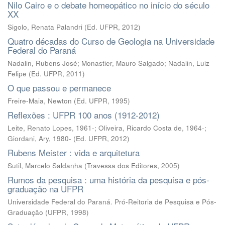
Nilo Cairo e o debate homeopático no início do século
XX
Sigolo, Renata Palandri
(
Ed. UFPR
,
2012
)
Quatro décadas do Curso de Geologia na Universidade
Federal do Paraná
Nadalin, Rubens José
;
Monastier, Mauro Salgado
;
Nadalin, Luiz
Felipe
(
Ed. UFPR
,
2011
)
O que passou e permanece
Freire-Maia, Newton
(
Ed. UFPR
,
1995
)
Reflexões : UFPR 100 anos (1912-2012)
Leite, Renato Lopes, 1961-; Oliveira, Ricardo Costa de, 1964-;
Giordani, Ary, 1980-
(
Ed. UFPR
,
2012
)
Rubens Meister : vida e arquitetura
Sutil, Marcelo Saldanha
(
Travessa dos Editores
,
2005
)
Rumos da pesquisa : uma história da pesquisa e pós-
graduação na UFPR
Universidade Federal do Paraná. Pró-Reitoria de Pesquisa e Pós-
Graduação
(
UFPR
,
1998
)