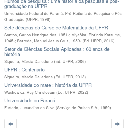
Rumos da pesquisa : uma história da pesquisa e pós-
graduação na UFPR
Universidade Federal do Paraná. Pró-Reitoria de Pesquisa e Pós-
Graduação
(
UFPR
,
1998
)
Sete décadas do Curso de Matemática da UFPR
Santos, Carlos Henrique dos, 1951-; Miyaòka, Florinda Katsume,
1945-; Barreda, Manuel Jesus Cruz, 1959-
(
Ed. UFPR
,
2016
)
Setor de Ciências Sociais Aplicadas : 60 anos de
história
Siqueira, Márcia Dalledone
(
Ed. UFPR
,
2006
)
UFPR : Centenário
Siqueira, Márcia Dalledone
(
Ed. UFPR
,
2013
)
Universidade do mate : história da UFPR
Wachowicz, Ruy Christovam
(
Ed. UFPR
,
2022
)
Universidade do Paraná
Furtado, Jucundino da Silva
(
Serviço de Países S.A.
,
1950
)