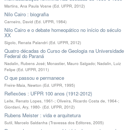
Martins, Ana Paula Vosne
(
Ed. UFPR
,
2012
)
Nilo Cairo : biografia
Carneiro, David
(
Ed. UFPR
,
1984
)
Nilo Cairo e o debate homeopático no início do século
XX
Sigolo, Renata Palandri
(
Ed. UFPR
,
2012
)
Quatro décadas do Curso de Geologia na Universidade
Federal do Paraná
Nadalin, Rubens José
;
Monastier, Mauro Salgado
;
Nadalin, Luiz
Felipe
(
Ed. UFPR
,
2011
)
O que passou e permanece
Freire-Maia, Newton
(
Ed. UFPR
,
1995
)
Reflexões : UFPR 100 anos (1912-2012)
Leite, Renato Lopes, 1961-; Oliveira, Ricardo Costa de, 1964-;
Giordani, Ary, 1980-
(
Ed. UFPR
,
2012
)
Rubens Meister : vida e arquitetura
Sutil, Marcelo Saldanha
(
Travessa dos Editores
,
2005
)