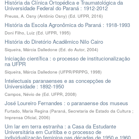
História da Clínica Ortopédica e Traumatológica da
Universidade Federal do Paraná : 1912-2012
Preuss, A. Osny (Antônio Osny)
(
Ed. UFPR
,
2016
)
História da Escola Agronômica do Paraná : 1918-1993
Doni Filho, Luiz
(
Ed. UFPR
,
1995
)
História do Diretório Acadêmico Nilo Cairo
Siqueira, Márcia Dalledone
(
Ed. do Autor
,
2004
)
Iniciação científica : o processo de institucionalização
na UFPR
Siqueira, Márcia Dalledone
(
UFPR/PRPPG
,
1998
)
Intelectuais paranaenses e as concepções de
Universidade : 1892-1950
Campos, Névio de
(
Ed. UFPR
,
2008
)
José Loureiro Fernandes : o paranaense dos museus
Furtado, Maria Regina
(
Paraná, Secretaria de Estado da Cultura ;
Imprensa Oficial
,
2006
)
Um lar em terra estranha : a Casa da Estudante
Universitária em Curitiba e o processo de
individualização feminina nas décadas de 1950 e 1960