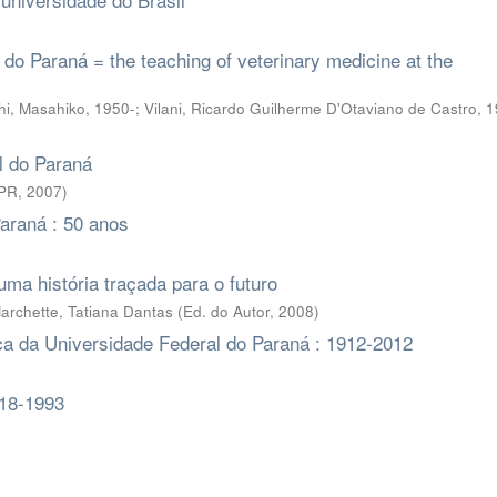
 do Paraná = the teaching of veterinary medicine at the
hi, Masahiko, 1950-
;
Vilani, Ricardo Guilherme D'Otaviano de Castro, 
l do Paraná
FPR
,
2007
)
Paraná : 50 anos
ma história traçada para o futuro
archette, Tatiana Dantas
(
Ed. do Autor
,
2008
)
ica da Universidade Federal do Paraná : 1912-2012
918-1993