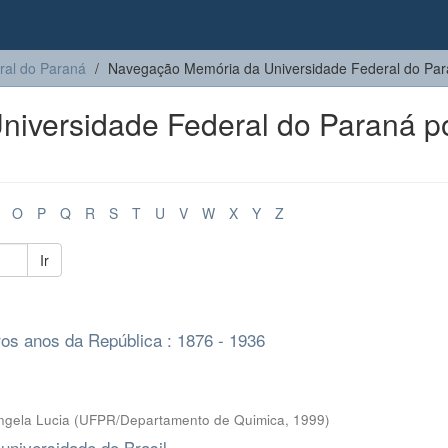
ral do Paraná
Navegação Memória da Universidade Federal do Para
iversidade Federal do Paraná p
O
P
Q
R
S
T
U
V
W
X
Y
Z
Ir
os anos da República : 1876 - 1936
ngela Lucia
(
UFPR/Departamento de Quimica
,
1999
)
 universidade do Brasil