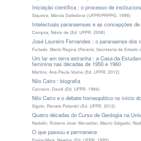
Iniciação científica : o processo de instituci
Siqueira, Márcia Dalledone
(
UFPR/PRPPG
,
1998
)
Intelectuais paranaenses e as concepções de
Campos, Névio de
(
Ed. UFPR
,
2008
)
José Loureiro Fernandes : o paranaense dos
Furtado, Maria Regina
(
Paraná, Secretaria de Estado d
Um lar em terra estranha : a Casa da Estudant
feminina nas décadas de 1950 e 1960
Martins, Ana Paula Vosne
(
Ed. UFPR
,
2012
)
Nilo Cairo : biografia
Carneiro, David
(
Ed. UFPR
,
1984
)
Nilo Cairo e o debate homeopático no início d
Sigolo, Renata Palandri
(
Ed. UFPR
,
2012
)
Quatro décadas do Curso de Geologia na Univ
Nadalin, Rubens José
;
Monastier, Mauro Salgado
;
Nada
O que passou e permanece
Freire-Maia, Newton
(
Ed. UFPR
,
1995
)