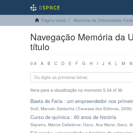
Página inicial
Memória da Universidade Fede
Navegação Memória da Un
título
0-9
A
B
C
D
E
F
G
H
I
J
K
L
M
N
Itens para a visualização no momento 5-24 of 36
Baeta de Faria : um empreendedor nos primeir
Sutil, Marcelo Saldanha
(
Travessa dos Editores
,
2006
)
Curso de química : 60 anos de história
Siqueira, Márcia Dalledone
;
Ganz, Ana Maria
;
Ganz, A
Educação, universidade e história da primeira