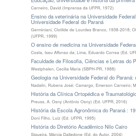
Carneiro, David
(
Imprensa da UFPR
,
1972
)
Ensino da veterinária na Universidade Federal
Universidade Federal do Paraná
Germiniani, Clotilde de Lourdes Branco, 1938-2018
;
O
(
UFPR
,
1999
)
O ensino de medicina na Universidade Federa
Costa, Iseu Affonso da; Lima, Eduardo Correa
(
Ed. U
Faculdade de Filosofia, Ciências e Letras do 
Westphalen, Cecilia Maria
(
SBPH-PR
,
1988
)
Geologia na Universidade Federal do Paraná: u
Nadalin, Rubens José
;
Camargo, Emerson Carneiro
;
M
História da Clínica Ortopédica e Traumatológ
Preuss, A. Osny (Antônio Osny)
(
Ed. UFPR
,
2016
)
História da Escola Agronômica do Paraná : 1
Doni Filho, Luiz
(
Ed. UFPR
,
1995
)
História do Diretório Acadêmico Nilo Cairo
Siqueira, Márcia Dalledone
(
Ed. do Autor
,
2004
)