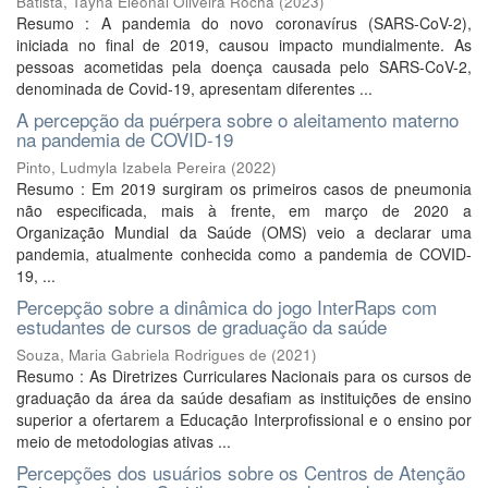
Batista, Tayna Eleonai Oliveira Rocha
(
2023
)
Resumo : A pandemia do novo coronavírus (SARS-CoV-2),
iniciada no final de 2019, causou impacto mundialmente. As
pessoas acometidas pela doença causada pelo SARS-CoV-2,
denominada de Covid-19, apresentam diferentes ...
A percepção da puérpera sobre o aleitamento materno
na pandemia de COVID-19
Pinto, Ludmyla Izabela Pereira
(
2022
)
Resumo : Em 2019 surgiram os primeiros casos de pneumonia
não especificada, mais à frente, em março de 2020 a
Organização Mundial da Saúde (OMS) veio a declarar uma
pandemia, atualmente conhecida como a pandemia de COVID-
19, ...
Percepção sobre a dinâmica do jogo InterRaps com
estudantes de cursos de graduação da saúde
Souza, Maria Gabriela Rodrigues de
(
2021
)
Resumo : As Diretrizes Curriculares Nacionais para os cursos de
graduação da área da saúde desafiam as instituições de ensino
superior a ofertarem a Educação Interprofissional e o ensino por
meio de metodologias ativas ...
Percepções dos usuários sobre os Centros de Atenção