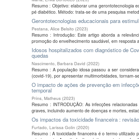
Resumo : Objetivo: elaborar uma gerontotecnologia e
pé diabético. Método: trata-se de uma pesquisa metodo
Gerontotecnologias educacionais para estimul
Pestana, Alice Belsito
(
2023
)
Resumo : Introdução: Este artigo aborda a relevâ
promoção do envelhecimento saudável, em resposta ao
Idosos hospitalizados com diagnóstico de Covi
quedas
Nascimento, Barbara David
(
2022
)
Resumo : A população idosa passou a ser considerad
(covid-19), por apresentar multimorbidades, tornam-se
O impacto de ações de prevenção em infecções
temporal
Prins, Matheus
(
2023
)
Resumo : INTRODUÇÃO: As infecções relacionadas 
graves, incluindo aumento de doenças e mortes, estad
Os impactos da toxicidade financeira : revisão 
Furtado, Larissa Golin
(
2020
)
Resumo : A toxicidade financeira é o termo utilizado 