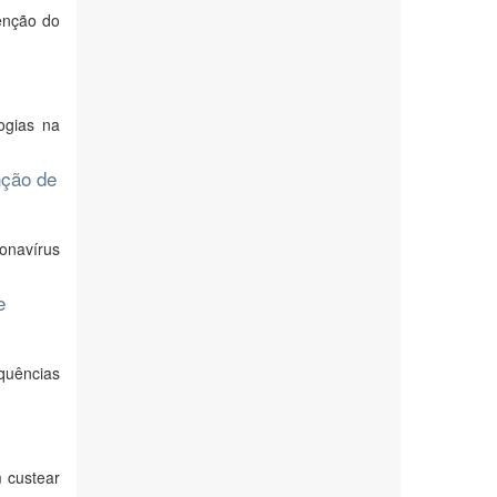
enção do
ogias na
nção de
onavírus
e
quências
m custear