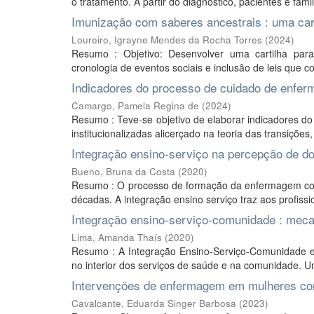
o tratamento. A partir do diagnóstico, pacientes e fam
Imunização com saberes ancestrais : uma car
Loureiro, Igrayne Mendes da Rocha Torres
(
2024
)
Resumo : Objetivo: Desenvolver uma cartilha par
cronologia de eventos sociais e inclusão de leis que co
Indicadores do processo de cuidado de enfer
Camargo, Pamela Regina de
(
2024
)
Resumo : Teve-se objetivo de elaborar indicadores d
institucionalizadas alicerçado na teoria das transiçõe
Integração ensino-serviço na percepção de 
Bueno, Bruna da Costa
(
2020
)
Resumo : O processo de formação da enfermagem com q
décadas. A integração ensino serviço traz aos profissi
Integração ensino-serviço-comunidade : meca
Lima, Amanda Thaís
(
2020
)
Resumo : A Integração Ensino-Serviço-Comunidade 
no interior dos serviços de saúde e na comunidade. Um
Intervenções de enfermagem em mulheres co
Cavalcante, Eduarda Singer Barbosa
(
2023
)