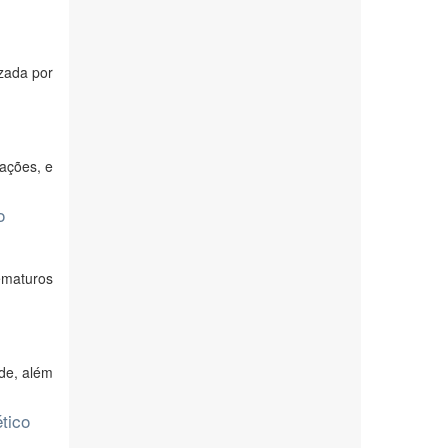
izada por
rações, e
o
ematuros
de, além
tico