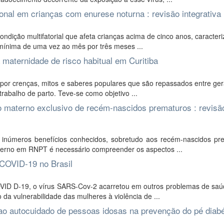
ional em crianças com enurese noturna : revisão integrativa
dição multifatorial que afeta crianças acima de cinco anos, caracter
 mínima de uma vez ao mês por três meses ...
 maternidade de risco habitual em Curitiba
 por crenças, mitos e saberes populares que são repassados entre ge
trabalho de parto. Teve-se como objetivo ...
to materno exclusivo de recém-nascidos prematuros : revisã
 inúmeros benefícios conhecidos, sobretudo aos recém-nascidos pr
terno em RNPT é necessário compreender os aspectos ...
 COVID-19 no Brasil
ID D-19, o vírus SARS-Cov-2 acarretou em outros problemas de saú
da vulnerabilidade das mulheres à violência de ...
ao autocuidado de pessoas idosas na prevenção do pé diabé