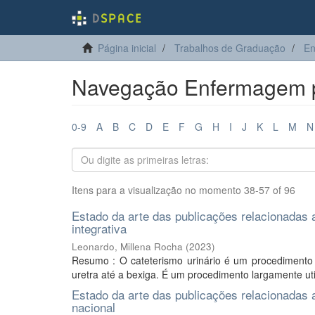
Página inicial
Trabalhos de Graduação
E
Navegação Enfermagem po
0-9
A
B
C
D
E
F
G
H
I
J
K
L
M
N
Itens para a visualização no momento 38-57 of 96
Estado da arte das publicações relacionadas a
integrativa
Leonardo, Millena Rocha
(
2023
)
Resumo : O cateterismo urinário é um procedimento i
uretra até a bexiga. É um procedimento largamente util
Estado da arte das publicações relacionadas
nacional