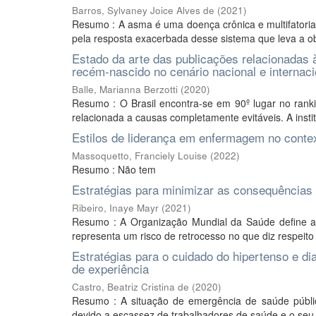
Barros, Sylvaney Joice Alves de
(
2021
)
Resumo : A asma é uma doença crônica e multifatorial,
pela resposta exacerbada desse sistema que leva a obs
Estado da arte das publicações relacionada
recém-nascido no cenário nacional e internacio
Balle, Marianna Berzotti
(
2020
)
Resumo : O Brasil encontra-se em 90º lugar no rankin
relacionada a causas completamente evitáveis. A inst
Estilos de liderança em enfermagem no contex
Massoquetto, Franciely Louise
(
2022
)
Resumo : Não tem
Estratégias para minimizar as consequências
Ribeiro, Inaye Mayr
(
2021
)
Resumo : A Organização Mundial da Saúde define a 
representa um risco de retrocesso no que diz respeito 
Estratégias para o cuidado do hipertenso e di
de experiência
Castro, Beatriz Cristina de
(
2020
)
Resumo : A situação de emergência de saúde públi
devido a escassez de trabalhadores de saúde e o seu 