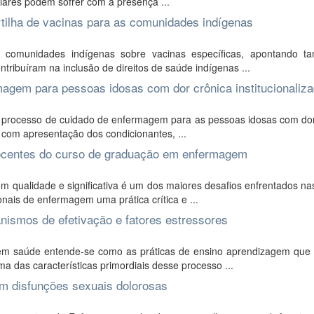
iliares podem sofrer com a presença ...
tilha de vacinas para as comunidades indígenas
a comunidades indígenas sobre vacinas específicas, apontando 
ntribuíram na inclusão de direitos de saúde indígenas ...
magem para pessoas idosas com dor crônica institucionaliz
o processo de cuidado de enfermagem para as pessoas idosas com dor
s, com apresentação dos condicionantes, ...
docentes do curso de graduação em enfermagem
ualidade e significativa é um dos maiores desafios enfrentados nas
onais de enfermagem uma prática crítica e ...
nismos de efetivação e fatores estressores
em saúde entende-se como as práticas de ensino aprendizagem que
a das características primordiais desse processo ...
m disfunções sexuais dolorosas