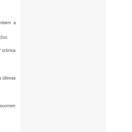
também a
adas
 crônica
 últimas
 ocorrem