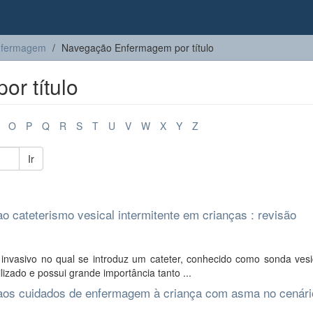
nfermagem
Navegação Enfermagem por título
r título
O
P
Q
R
S
T
U
V
W
X
Y
Z
Ir
o cateterismo vesical intermitente em crianças : revisão
nvasivo no qual se introduz um cateter, conhecido como sonda vesic
izado e possui grande importância tanto ...
 aos cuidados de enfermagem à criança com asma no cenári