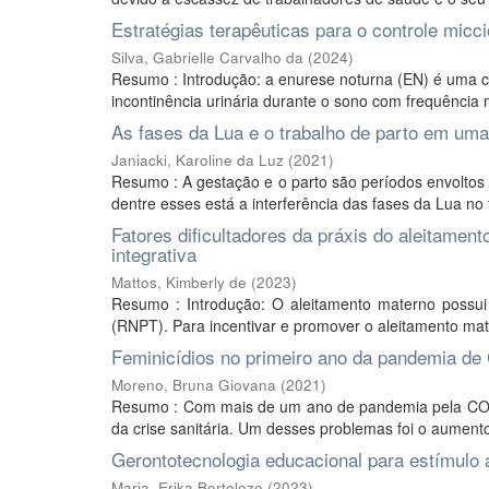
Estratégias terapêuticas para o controle micc
Silva, Gabrielle Carvalho da
(
2024
)
Resumo : Introdução: a enurese noturna (EN) é uma con
incontinência urinária durante o sono com frequência
As fases da Lua e o trabalho de parto em uma
Janiacki, Karoline da Luz
(
2021
)
Resumo : A gestação e o parto são períodos envoltos
dentre esses está a interferência das fases da Lua no 
Fatores dificultadores da práxis do aleitamen
integrativa
Mattos, Kimberly de
(
2023
)
Resumo : Introdução: O aleitamento materno possui
(RNPT). Para incentivar e promover o aleitamento ma
Feminicídios no primeiro ano da pandemia de
Moreno, Bruna Giovana
(
2021
)
Resumo : Com mais de um ano de pandemia pela COV
da crise sanitária. Um desses problemas foi o aumento 
Gerontotecnologia educacional para estímulo 
Maria, Erika Bortolozo
(
2023
)