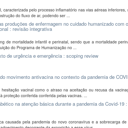
 caracterizada pelo processo inflamatório nas vias aéreas inferiores
trução do fluxo de ar, podendo ser ...
s às produções de enfermagem no cuidado humanizado com 
nal : revisão integrativa
g de mortalidade infantil e perinatal, sendo que a mortalidade perin
ituição do Programa de Humanização no ...
to de urgência e emergência : scoping review
 do movimento antivacina no contexto da pandemia de COV
hesitação vacinal como o atraso na aceitação ou recusa da vacinaç
à proteção conferida conferida pelas vacinas. ...
abético na atenção básica durante a pandemia da Covid-19 : 
ca causada pela pandemia do novo coronavírus e a sobrecarga de 
adoecimento decorrente da exposição a esse vírus, ...