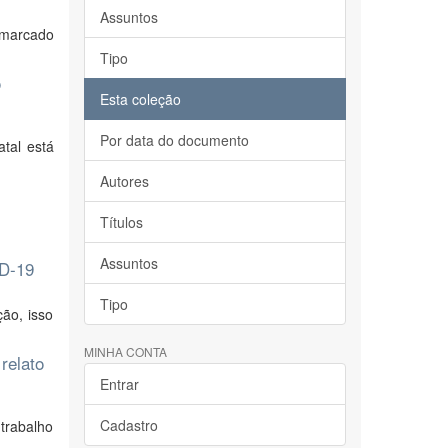
Assuntos
, marcado
Tipo
o
Esta coleção
Por data do documento
atal está
Autores
Títulos
Assuntos
ID-19
Tipo
ão, isso
MINHA CONTA
relato
Entrar
Cadastro
trabalho