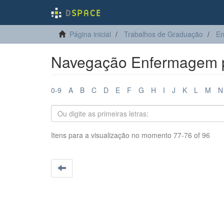
Página inicial
Trabalhos de Graduação
E
Navegação Enfermagem po
0-9
A
B
C
D
E
F
G
H
I
J
K
L
M
N
Itens para a visualização no momento 77-76 of 96