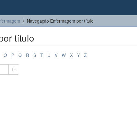
nfermagem
Navegação Enfermagem por título
r título
O
P
Q
R
S
T
U
V
W
X
Y
Z
Ir