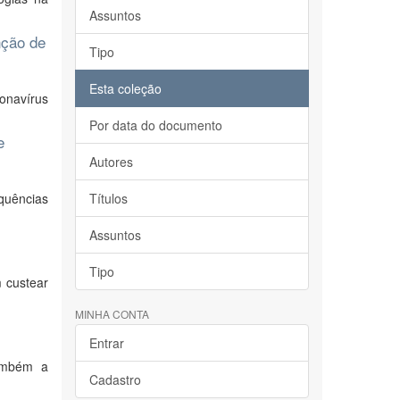
Assuntos
nção de
Tipo
Esta coleção
onavírus
Por data do documento
e
Autores
quências
Títulos
Assuntos
Tipo
m custear
MINHA CONTA
Entrar
também a
Cadastro