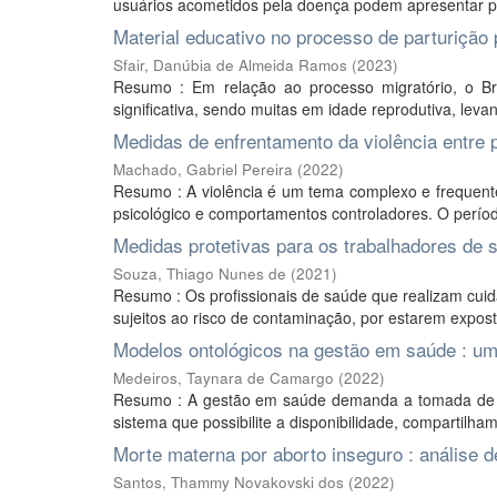
usuários acometidos pela doença podem apresentar pel
Material educativo no processo de parturição 
Sfair, Danúbia de Almeida Ramos
(
2023
)
Resumo : Em relação ao processo migratório, o B
significativa, sendo muitas em idade reprodutiva, leva
Medidas de enfrentamento da violência entre 
Machado, Gabriel Pereira
(
2022
)
Resumo : A violência é um tema complexo e frequente
psicológico e comportamentos controladores. O períod
Medidas protetivas para os trabalhadores de s
Souza, Thiago Nunes de
(
2021
)
Resumo : Os profissionais de saúde que realizam cui
sujeitos ao risco de contaminação, por estarem expost
Modelos ontológicos na gestão em saúde : um
Medeiros, Taynara de Camargo
(
2022
)
Resumo : A gestão em saúde demanda a tomada de d
sistema que possibilite a disponibilidade, compartilh
Morte materna por aborto inseguro : análise d
Santos, Thammy Novakovski dos
(
2022
)