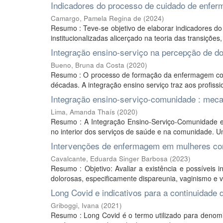
Indicadores do processo de cuidado de enfer
Camargo, Pamela Regina de
(
2024
)
Resumo : Teve-se objetivo de elaborar indicadores d
institucionalizadas alicerçado na teoria das transiçõe
Integração ensino-serviço na percepção de 
Bueno, Bruna da Costa
(
2020
)
Resumo : O processo de formação da enfermagem com q
décadas. A integração ensino serviço traz aos profissi
Integração ensino-serviço-comunidade : meca
Lima, Amanda Thaís
(
2020
)
Resumo : A Integração Ensino-Serviço-Comunidade 
no interior dos serviços de saúde e na comunidade. Um
Intervenções de enfermagem em mulheres co
Cavalcante, Eduarda Singer Barbosa
(
2023
)
Resumo : Objetivo: Avaliar a existência e possíveis
dolorosas, especificamente dispareunia, vaginismo e vu
Long Covid e indicativos para a continuidade d
Griboggi, Ivana
(
2021
)
Resumo : Long Covid é o termo utilizado para denom