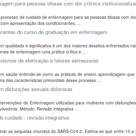
magem para pessoas idosas com dor crônica institucionaliz
o processo de cuidado de enfermagem para as pessoas idosas com dor
s, com apresentação dos condicionantes, ...
docentes do curso de graduação em enfermagem
ualidade e significativa é um dos maiores desafios enfrentados nas
onais de enfermagem uma prática crítica e ...
nismos de efetivação e fatores estressores
em saúde entende-se como as práticas de ensino aprendizagem que
a das características primordiais desse processo ...
m disfunções sexuais dolorosas
 intervenções de Enfermagem utilizadas para mulheres com disfunções
lvodínia. Método: Revisão integrativa ...
o cuidado : revisão integrativa
inar as sequelas oriundos do SARS-CoV-2. Estima-se que entre 10 a