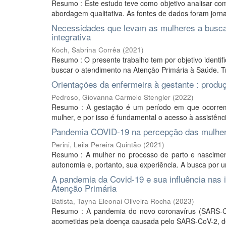
Resumo : Este estudo teve como objetivo analisar co
abordagem qualitativa. As fontes de dados foram jornais
Necessidades que levam as mulheres a buscar
integrativa
Koch, Sabrina Corrêa
(
2021
)
Resumo : O presente trabalho tem por objetivo identif
buscar o atendimento na Atenção Primária à Saúde. Tra
Orientações da enfermeira à gestante : prod
Pedroso, Giovanna Carmelo Stengler
(
2022
)
Resumo : A gestação é um período em que ocorrem di
mulher, e por isso é fundamental o acesso à assistênci
Pandemia COVID-19 na percepção das mulhere
Perini, Leila Pereira Quintão
(
2021
)
Resumo : A mulher no processo de parto e nascimen
autonomia e, portanto, sua experiência. A busca por 
A pandemia da Covid-19 e sua influência nas 
Atenção Primária
Batista, Tayna Eleonai Oliveira Rocha
(
2023
)
Resumo : A pandemia do novo coronavírus (SARS-Co
acometidas pela doença causada pelo SARS-CoV-2, de