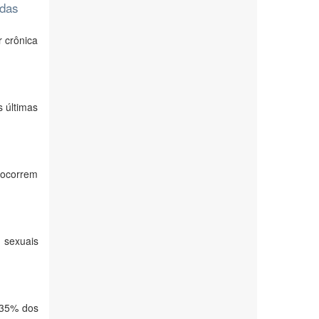
adas
 crônica
 últimas
 ocorrem
 sexuais
 35% dos