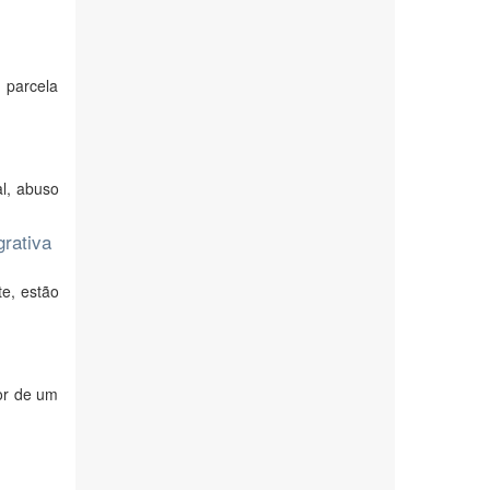
 parcela
al, abuso
grativa
te, estão
or de um