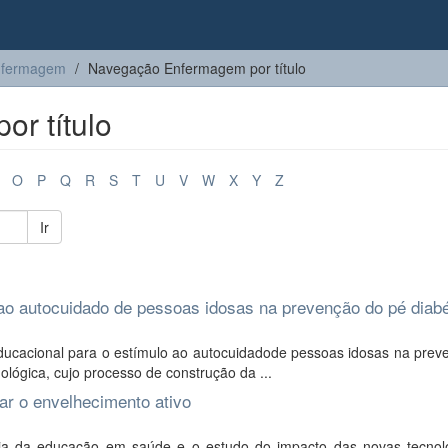
nfermagem
Navegação Enfermagem por título
r título
O
P
Q
R
S
T
U
V
W
X
Y
Z
Ir
ao autocuidado de pessoas idosas na prevenção do pé diabé
ducacional para o estímulo ao autocuidadode pessoas idosas na prev
lógica, cujo processo de construção da ...
ar o envelhecimento ativo
ncia da educação em saúde e o estudo do impacto das novas tecnol