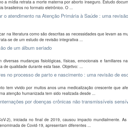
mo a mídia retrata a morte materna por aborto inseguro. Estudo docu
 brasileiros no formato eletrônico. O ...
 o atendimento na Atenção Primária à Saúde : uma revisã
icar na literatura como são descritas as necessidades que levam as m
ta-se de um estudo de revisão integrativa ...
ução de um álbum seriado
versas mudanças fisiológicas, físicas, emocionais e familiares na
a de qualidade durante esta fase. Objetivo: ...
s no processo de parto e nascimento : uma revisão de es
to tem vivido por muitos anos uma medicalização crescente que afe
uma atenção humanizada tem sido realizada desde ...
internações por doenças crônicas não transmissíveis sensí
V-2), iniciada no final de 2019, causou impacto mundialmente. As
nominada de Covid-19, apresentam diferentes ...