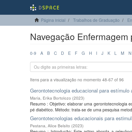
Página inicial
Trabalhos de Graduação
E
Navegação Enfermagem po
0-9
A
B
C
D
E
F
G
H
I
J
K
L
M
N
Itens para a visualização no momento 48-67 of 96
Gerontotecnologia educacional para estímulo 
Maria, Erika Bortolozo
(
2023
)
Resumo : Objetivo: elaborar uma gerontotecnologia e
pé diabético. Método: trata-se de uma pesquisa metodo
Gerontotecnologias educacionais para estimul
Pestana, Alice Belsito
(
2023
)
Resumo : Introdução: Este artigo aborda a relevâ