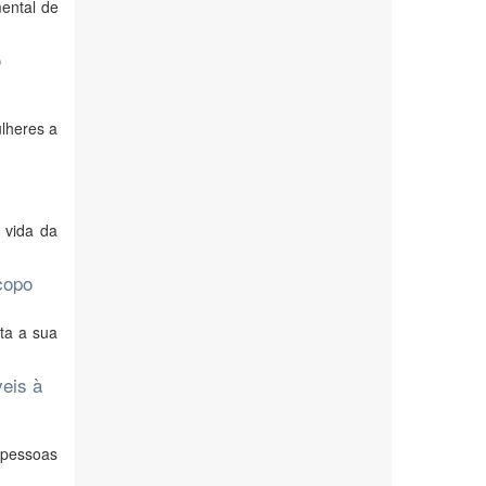
mental de
o
ulheres a
 vida da
copo
ta a sua
veis à
 pessoas