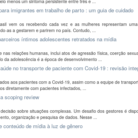
o menos um sintoma persistente entre três e ...
para imigrantes em trabalho de parto : um guia de cuidado
rasil vem os recebendo cada vez e as mulheres representam uma
ndo-as a gestarem e parirem no país. Contudo, ...
parceiros íntimos adolescentes retratados na mídia
 nas relações humanas, inclui atos de agressão física, coerção sexu
o da adolescência é a época de desenvolvimento ...
aúde no transporte de paciente com Covid-19 : revisão inte
dados aos pacientes com a Covid-19, assim como a equipe de transpor
os diretamente com pacientes infectados, ...
a scoping review
ecisão sobre situações complexas. Um desafio dos gestores é disp
amento, organização e pesquisa de dados. Nesse ...
e conteúdo de mídia à luz de gênero