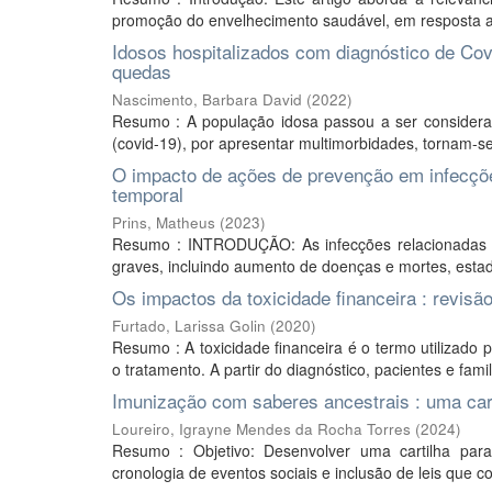
promoção do envelhecimento saudável, em resposta ao
Idosos hospitalizados com diagnóstico de Covi
quedas
Nascimento, Barbara David
(
2022
)
Resumo : A população idosa passou a ser considerad
(covid-19), por apresentar multimorbidades, tornam-se
O impacto de ações de prevenção em infecções
temporal
Prins, Matheus
(
2023
)
Resumo : INTRODUÇÃO: As infecções relacionadas 
graves, incluindo aumento de doenças e mortes, estad
Os impactos da toxicidade financeira : revisão 
Furtado, Larissa Golin
(
2020
)
Resumo : A toxicidade financeira é o termo utilizado 
o tratamento. A partir do diagnóstico, pacientes e fam
Imunização com saberes ancestrais : uma car
Loureiro, Igrayne Mendes da Rocha Torres
(
2024
)
Resumo : Objetivo: Desenvolver uma cartilha par
cronologia de eventos sociais e inclusão de leis que co