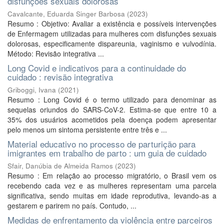
disfunções sexuais dolorosas
Cavalcante, Eduarda Singer Barbosa
(
2023
)
Resumo : Objetivo: Avaliar a existência e possíveis intervenções
de Enfermagem utilizadas para mulheres com disfunções sexuais
dolorosas, especificamente dispareunia, vaginismo e vulvodínia.
Método: Revisão integrativa ...
Long Covid e indicativos para a continuidade do
cuidado : revisão integrativa
Griboggi, Ivana
(
2021
)
Resumo : Long Covid é o termo utilizado para denominar as
sequelas oriundos do SARS-CoV-2. Estima-se que entre 10 a
35% dos usuários acometidos pela doença podem apresentar
pelo menos um sintoma persistente entre três e ...
Material educativo no processo de parturição para
imigrantes em trabalho de parto : um guia de cuidado
Sfair, Danúbia de Almeida Ramos
(
2023
)
Resumo : Em relação ao processo migratório, o Brasil vem os
recebendo cada vez e as mulheres representam uma parcela
significativa, sendo muitas em idade reprodutiva, levando-as a
gestarem e parirem no país. Contudo, ...
Medidas de enfrentamento da violência entre parceiros