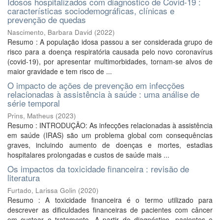
Idosos hospitalizados com diagnóstico de Covid-19 :
características sociodemográficas, clínicas e
prevenção de quedas
Nascimento, Barbara David
(
2022
)
Resumo : A população idosa passou a ser considerada grupo de
risco para a doença respiratória causada pelo novo coronavírus
(covid-19), por apresentar multimorbidades, tornam-se alvos de
maior gravidade e tem risco de ...
O impacto de ações de prevenção em infecções
relacionadas à assistência à saúde : uma análise de
série temporal
Prins, Matheus
(
2023
)
Resumo : INTRODUÇÃO: As infecções relacionadas à assistência
em saúde (IRAS) são um problema global com consequências
graves, incluindo aumento de doenças e mortes, estadias
hospitalares prolongadas e custos de saúde mais ...
Os impactos da toxicidade financeira : revisão de
literatura
Furtado, Larissa Golin
(
2020
)
Resumo : A toxicidade financeira é o termo utilizado para
descrever as dificuldades financeiras de pacientes com câncer
em custear o tratamento. A partir do diagnóstico, pacientes e