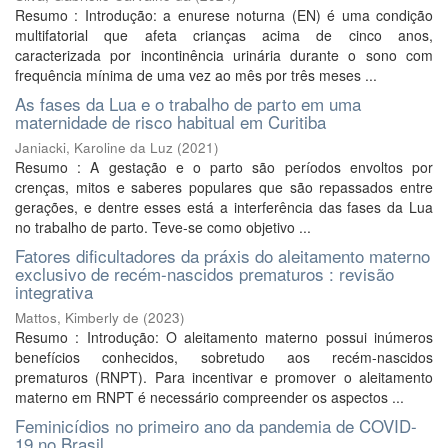
Resumo : Introdução: a enurese noturna (EN) é uma condição
multifatorial que afeta crianças acima de cinco anos,
caracterizada por incontinência urinária durante o sono com
frequência mínima de uma vez ao mês por três meses ...
As fases da Lua e o trabalho de parto em uma
maternidade de risco habitual em Curitiba
Janiacki, Karoline da Luz
(
2021
)
Resumo : A gestação e o parto são períodos envoltos por
crenças, mitos e saberes populares que são repassados entre
gerações, e dentre esses está a interferência das fases da Lua
no trabalho de parto. Teve-se como objetivo ...
Fatores dificultadores da práxis do aleitamento materno
exclusivo de recém-nascidos prematuros : revisão
integrativa
Mattos, Kimberly de
(
2023
)
Resumo : Introdução: O aleitamento materno possui inúmeros
benefícios conhecidos, sobretudo aos recém-nascidos
prematuros (RNPT). Para incentivar e promover o aleitamento
materno em RNPT é necessário compreender os aspectos ...
Feminicídios no primeiro ano da pandemia de COVID-
19 no Brasil