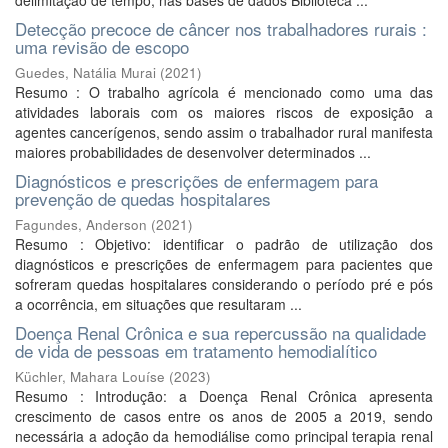
delimitação de tempo, nas bases de dados Biblioteca ...
Detecção precoce de câncer nos trabalhadores rurais :
uma revisão de escopo
Guedes, Natália Murai
(
2021
)
Resumo : O trabalho agrícola é mencionado como uma das
atividades laborais com os maiores riscos de exposição a
agentes cancerígenos, sendo assim o trabalhador rural manifesta
maiores probabilidades de desenvolver determinados ...
Diagnósticos e prescrições de enfermagem para
prevenção de quedas hospitalares
Fagundes, Anderson
(
2021
)
Resumo : Objetivo: identificar o padrão de utilização dos
diagnósticos e prescrições de enfermagem para pacientes que
sofreram quedas hospitalares considerando o período pré e pós
a ocorrência, em situações que resultaram ...
Doença Renal Crônica e sua repercussão na qualidade
de vida de pessoas em tratamento hemodialítico
Küchler, Mahara Louíse
(
2023
)
Resumo : Introdução: a Doença Renal Crônica apresenta
crescimento de casos entre os anos de 2005 a 2019, sendo
necessária a adoção da hemodiálise como principal terapia renal