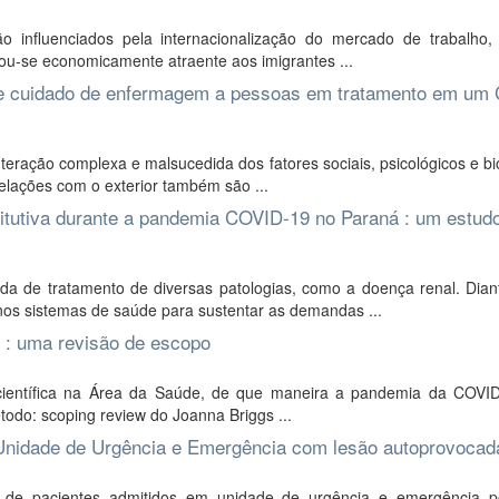
influenciados pela internacionalização do mercado de trabalho, c
rnou-se economicamente atraente aos imigrantes ...
e cuidado de enfermagem a pessoas em tratamento em um 
eração complexa e malsucedida dos fatores sociais, psicológicos e bi
 relações com o exterior também são ...
titutiva durante a pandemia COVID-19 no Paraná : um estud
de tratamento de diversas patologias, como a doença renal. Diant
nos sistemas de saúde para sustentar as demandas ...
: uma revisão de escopo
ura científica na Área da Saúde, de que maneira a pandemia da COVI
todo: scoping review do Joanna Briggs ...
m Unidade de Urgência e Emergência com lesão autoprovocad
l de pacientes admitidos em unidade de urgência e emergência p