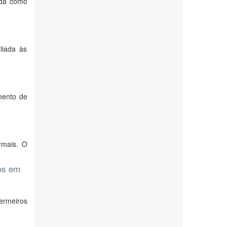
ida como
liada às
mento de
rmais. O
os em
ermeiros