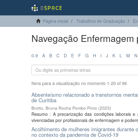
Página inicial
Trabalhos de Graduação
E
Navegação Enfermagem po
0-9
A
B
C
D
E
F
G
H
I
J
K
L
M
N
Itens para a visualização no momento 1-20 of 96
Absenteísmo relacionado a transtornos menta
de Curitiba
Brotto, Bruna Rocha Pombo Pinto
(
2023
)
Resumo : A precarização das condições laborais e
vivenciadas por profissionais de enfermagem e podem 
Acolhimento de mulheres imigrantes durante 
no contexto da pandemia de Covid-19