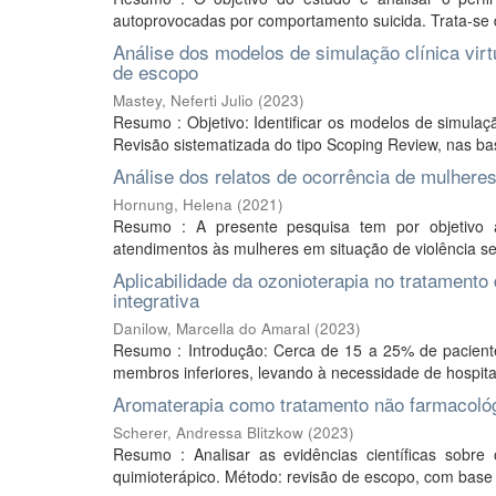
autoprovocadas por comportamento suicida. Trata-se d
Análise dos modelos de simulação clínica vir
de escopo
Mastey, Neferti Julio
(
2023
)
Resumo : Objetivo: Identificar os modelos de simulação 
Revisão sistematizada do tipo Scoping Review, nas ba
Análise dos relatos de ocorrência de mulheres
Hornung, Helena
(
2021
)
Resumo : A presente pesquisa tem por objetivo an
atendimentos às mulheres em situação de violência sex
Aplicabilidade da ozonioterapia no tratamento
integrativa
Danilow, Marcella do Amaral
(
2023
)
Resumo : Introdução: Cerca de 15 a 25% de pacient
membros inferiores, levando à necessidade de hospita
Aromaterapia como tratamento não farmacológi
Scherer, Andressa Blitzkow
(
2023
)
Resumo : Analisar as evidências científicas sobr
quimioterápico. Método: revisão de escopo, com base n