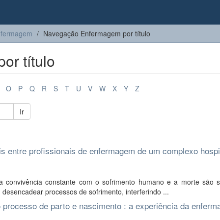
nfermagem
Navegação Enfermagem por título
r título
O
P
Q
R
S
T
U
V
W
X
Y
Z
Ir
is entre profissionais de enfermagem de um complexo hospi
 a convivência constante com o sofrimento humano e a morte são s
desencadear processos de sofrimento, interferindo ...
o processo de parto e nascimento : a experiência da enfer