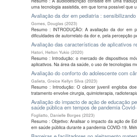
Resumo : A audiodescrição consiste em uma traduç
uma tecnologia assistida, em que torna possível que um
Avaliação da dor em pediatria : sensibilizando
Gomes, Douglas
(
2023
)
Resumo : INTRODUÇÃO: A avaliação da dor em pedia
dificuldades de autorrelato da dor e, pela percepção 
Avaliação das características de aplicativos
Hatori, Helton Yukio
(
2020
)
Resumo : Introdução: o mercado de dispositivos mó
aplicativos. Na área da saúde, o uso de tecnologias m
Avaliação do conforto do adolescente com câ
Galieta, Greice Kellyn Silva
(
2023
)
Resumo : Introdução: O câncer juvenil engloba doen
tratamento envolve cirurgia, quimioterapia, radioterapia
Avaliação do impacto de ação de educação p
saúde pública em tempos de pandemia Covid
Fogliatto, Danielle Borges
(
2023
)
Resumo : Objetivo: Analisar o impacto da ação de 
em saúde pública durante a pandemia COVID-19. Método
Barreiras e facilitadores no aleitamento mater