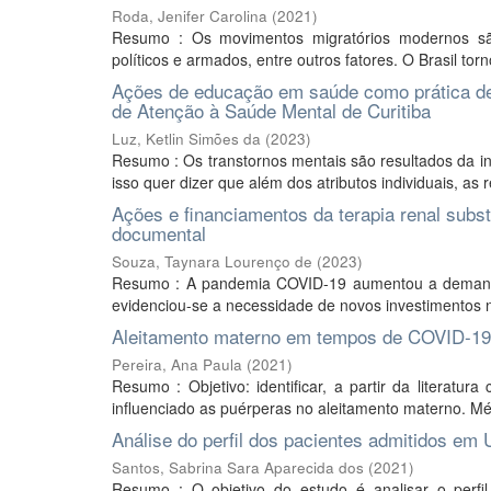
Roda, Jenifer Carolina
(
2021
)
Resumo : Os movimentos migratórios modernos são 
políticos e armados, entre outros fatores. O Brasil to
Ações de educação em saúde como prática d
de Atenção à Saúde Mental de Curitiba
Luz, Ketlin Simões da
(
2023
)
Resumo : Os transtornos mentais são resultados da int
isso quer dizer que além dos atributos individuais, as
Ações e financiamentos da terapia renal subs
documental
Souza, Taynara Lourenço de
(
2023
)
Resumo : A pandemia COVID-19 aumentou a demanda 
evidenciou-se a necessidade de novos investimentos 
Aleitamento materno em tempos de COVID-19 
Pereira, Ana Paula
(
2021
)
Resumo : Objetivo: identificar, a partir da literat
influenciado as puérperas no aleitamento materno. Mé
Análise do perfil dos pacientes admitidos e
Santos, Sabrina Sara Aparecida dos
(
2021
)
Resumo : O objetivo do estudo é analisar o perfi