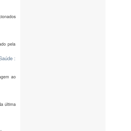
cionados
ado pela
Saúde :
magem ao
a última