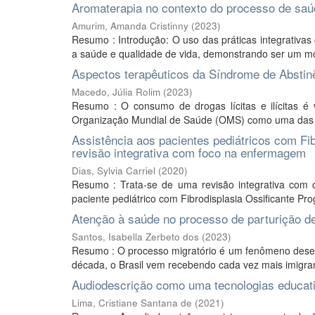
Aromaterapia no contexto do processo de saúde
Amurim, Amanda Cristinny
(
2023
)
Resumo : Introdução: O uso das práticas integrativ
a saúde e qualidade de vida, demonstrando ser um mod
Aspectos terapêuticos da Síndrome de Abstin
Macedo, Júlia Rolim
(
2023
)
Resumo : O consumo de drogas lícitas e ilícitas 
Organização Mundial de Saúde (OMS) como uma das 20 
Assistência aos pacientes pediátricos com Fi
revisão integrativa com foco na enfermagem
Dias, Sylvia Carriel
(
2020
)
Resumo : Trata-se de uma revisão integrativa com 
paciente pediátrico com Fibrodisplasia Ossificante Pro
Atenção à saúde no processo de parturição d
Santos, Isabella Zerbeto dos
(
2023
)
Resumo : O processo migratório é um fenômeno desenc
década, o Brasil vem recebendo cada vez mais imigra
Audiodescrição como uma tecnologias educativ
Lima, Cristiane Santana de
(
2021
)