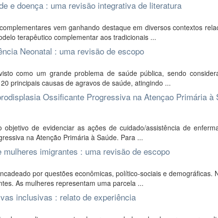
 e doença : uma revisão integrativa de literatura
as complementares vem ganhando destaque em diversos contextos rela
elo terapêutico complementar aos tradicionais ...
ência Neonatal : uma revisão de escopo
é visto como um grande problema de saúde pública, sendo consider
principais causas de agravos de saúde, atingindo ...
brodisplasia Ossificante Progressiva na Atençao Primária à 
o objetivo de evidenciar as ações de cuidado/assistência de enfer
gressiva na Atenção Primária à Saúde. Para ...
e mulheres imigrantes : uma revisão de escopo
adeado por questões econômicas, político-sociais e demográficas. N
ntes. As mulheres representam uma parcela ...
as inclusivas : relato de experiência