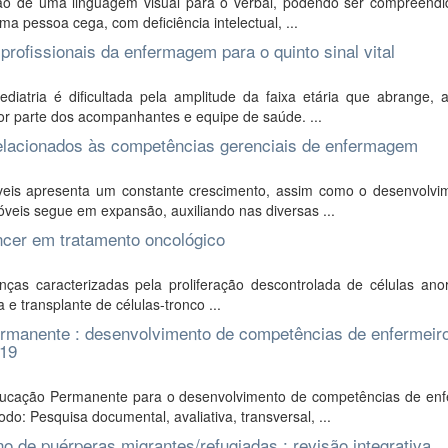
ão de uma linguagem visual para o verbal, podendo ser compreend
a pessoa cega, com deficiência intelectual, ...
 profissionais da enfermagem para o quinto sinal vital
tria é dificultada pela amplitude da faixa etária que abrange, a
por parte dos acompanhantes e equipe de saúde. ...
 relacionados às competências gerenciais de enfermagem
veis apresenta um constante crescimento, assim como o desenvolvi
óveis segue em expansão, auxiliando nas diversas ...
ncer em tratamento oncológico
ças caracterizadas pela proliferação descontrolada de células ano
 e transplante de células-tronco ...
ermanente : desenvolvimento de competências de enfermeir
-19
Educação Permanente para o desenvolvimento de competências de enf
: Pesquisa documental, avaliativa, transversal, ...
no de puérperas migrantes/refugiadas : revisão integrativa