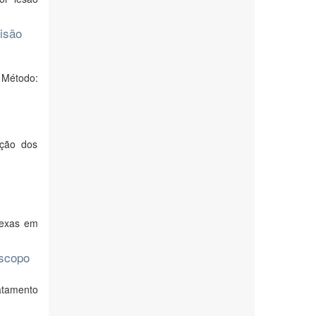
isão
. Método:
ação dos
lexas em
escopo
atamento