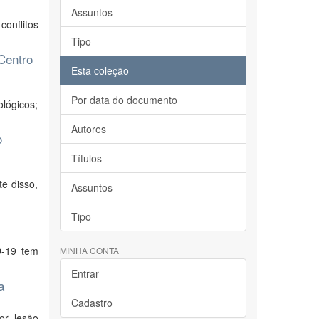
Assuntos
onflitos
Tipo
Centro
Esta coleção
Por data do documento
ológicos;
Autores
o
Títulos
e disso,
Assuntos
Tipo
D-19 tem
MINHA CONTA
Entrar
a
Cadastro
or lesão