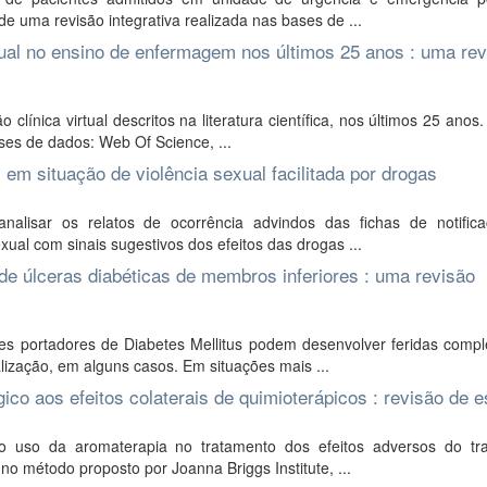
e uma revisão integrativa realizada nas bases de ...
tual no ensino de enfermagem nos últimos 25 anos : uma rev
clínica virtual descritos na literatura científica, nos últimos 25 anos
ses de dados: Web Of Science, ...
 em situação de violência sexual facilitada por drogas
alisar os relatos de ocorrência advindos das fichas de notific
ual com sinais sugestivos dos efeitos das drogas ...
 de úlceras diabéticas de membros inferiores : uma revisão
es portadores de Diabetes Mellitus podem desenvolver feridas comp
lização, em alguns casos. Em situações mais ...
co aos efeitos colaterais de quimioterápicos : revisão de 
e o uso da aromaterapia no tratamento dos efeitos adversos do tr
o método proposto por Joanna Briggs Institute, ...