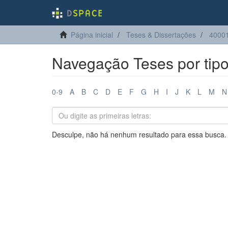
Página inicial
Teses & Dissertações
4000
Navegação Teses por tip
0-9
A
B
C
D
E
F
G
H
I
J
K
L
M
N
Desculpe, não há nenhum resultado para essa busca.