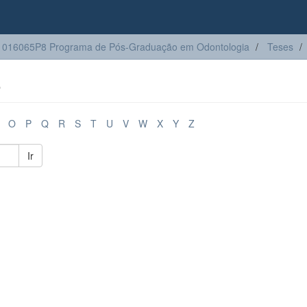
1016065P8 Programa de Pós-Graduação em Odontologia
Teses
o
O
P
Q
R
S
T
U
V
W
X
Y
Z
Ir