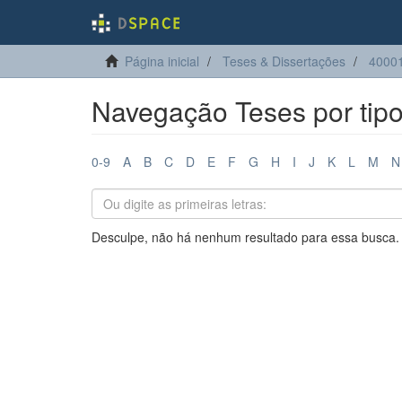
Página inicial
Teses & Dissertações
4000
Navegação Teses por tip
0-9
A
B
C
D
E
F
G
H
I
J
K
L
M
N
Desculpe, não há nenhum resultado para essa busca.