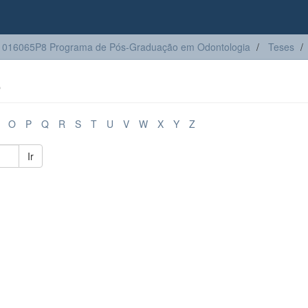
1016065P8 Programa de Pós-Graduação em Odontologia
Teses
o
O
P
Q
R
S
T
U
V
W
X
Y
Z
Ir