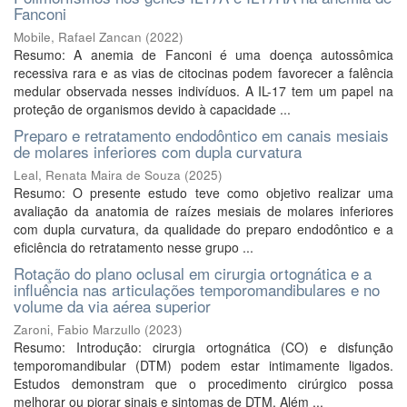
Fanconi
Mobile, Rafael Zancan
(
2022
)
Resumo: A anemia de Fanconi é uma doença autossômica
recessiva rara e as vias de citocinas podem favorecer a falência
medular observada nesses indivíduos. A IL-17 tem um papel na
proteção de organismos devido à capacidade ...
Preparo e retratamento endodôntico em canais mesiais
de molares inferiores com dupla curvatura
Leal, Renata Maira de Souza
(
2025
)
Resumo: O presente estudo teve como objetivo realizar uma
avaliação da anatomia de raízes mesiais de molares inferiores
com dupla curvatura, da qualidade do preparo endodôntico e a
eficiência do retratamento nesse grupo ...
Rotação do plano oclusal em cirurgia ortognática e a
influência nas articulações temporomandibulares e no
volume da via aérea superior
Zaroni, Fabio Marzullo
(
2023
)
Resumo: Introdução: cirurgia ortognática (CO) e disfunção
temporomandibular (DTM) podem estar intimamente ligados.
Estudos demonstram que o procedimento cirúrgico possa
melhorar ou piorar sinais e sintomas de DTM. Além ...