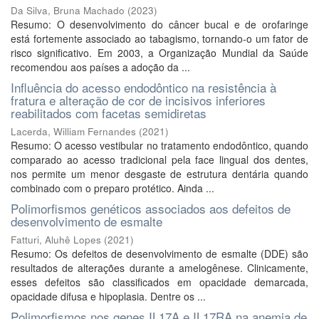
Da Silva, Bruna Machado
(
2023
)
Resumo: O desenvolvimento do câncer bucal e de orofaringe
está fortemente associado ao tabagismo, tornando-o um fator de
risco significativo. Em 2003, a Organização Mundial da Saúde
recomendou aos países a adoção da ...
Influência do acesso endodôntico na resistência à
fratura e alteração de cor de incisivos inferiores
reabilitados com facetas semidiretas
Lacerda, William Fernandes
(
2021
)
Resumo: O acesso vestibular no tratamento endodôntico, quando
comparado ao acesso tradicional pela face lingual dos dentes,
nos permite um menor desgaste de estrutura dentária quando
combinado com o preparo protético. Ainda ...
Polimorfismos genéticos associados aos defeitos de
desenvolvimento de esmalte
Fatturi, Aluhê Lopes
(
2021
)
Resumo: Os defeitos de desenvolvimento de esmalte (DDE) são
resultados de alterações durante a amelogênese. Clinicamente,
esses defeitos são classificados em opacidade demarcada,
opacidade difusa e hipoplasia. Dentre os ...
Polimorfismos nos genes IL17A e IL17RA na anemia de