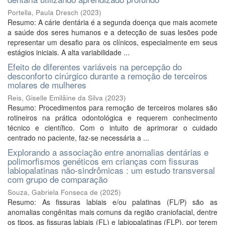
Portella, Paula Dresch
(
2023
)
Resumo: A cárie dentária é a segunda doença que mais acomete
a saúde dos seres humanos e a detecção de suas lesões pode
representar um desafio para os clínicos, especialmente em seus
estágios iniciais. A alta variabilidade ...
Efeito de diferentes variáveis na percepção do
desconforto cirúrgico durante a remoção de terceiros
molares de mulheres
Reis, Giselle Emilãine da Silva
(
2023
)
Resumo: Procedimentos para remoção de terceiros molares são
rotineiros na prática odontológica e requerem conhecimento
técnico e científico. Com o intuito de aprimorar o cuidado
centrado no paciente, faz-se necessária a ...
Explorando a associação entre anomalias dentárias e
polimorfismos genéticos em crianças com fissuras
labiopalatinas não-sindrômicas : um estudo transversal
com grupo de comparação
Souza, Gabriela Fonseca de
(
2025
)
Resumo: As fissuras labiais e/ou palatinas (FL/P) são as
anomalias congênitas mais comuns da região craniofacial, dentre
os tipos, as fissuras labiais (FL) e labiopalatinas (FLP), por terem