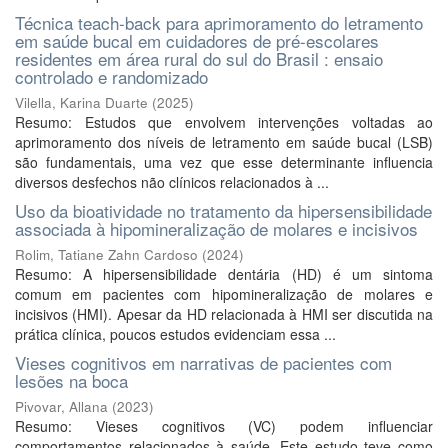
Técnica teach-back para aprimoramento do letramento
em saúde bucal em cuidadores de pré-escolares
residentes em área rural do sul do Brasil : ensaio
controlado e randomizado
Vilella, Karina Duarte
(
2025
)
Resumo: Estudos que envolvem intervenções voltadas ao
aprimoramento dos níveis de letramento em saúde bucal (LSB)
são fundamentais, uma vez que esse determinante influencia
diversos desfechos não clínicos relacionados à ...
Uso da bioatividade no tratamento da hipersensibilidade
associada à hipomineralização de molares e incisivos
Rolim, Tatiane Zahn Cardoso
(
2024
)
Resumo: A hipersensibilidade dentária (HD) é um sintoma
comum em pacientes com hipomineralização de molares e
incisivos (HMI). Apesar da HD relacionada à HMI ser discutida na
prática clínica, poucos estudos evidenciam essa ...
Vieses cognitivos em narrativas de pacientes com
lesões na boca
Pivovar, Allana
(
2023
)
Resumo: Vieses cognitivos (VC) podem influenciar
comportamentos relacionados à saúde. Este estudo teve como