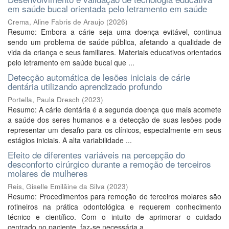
em saúde bucal orientada pelo letramento em saúde
Crema, Aline Fabris de Araujo
(
2026
)
Resumo: Embora a cárie seja uma doença evitável, continua
sendo um problema de saúde pública, afetando a qualidade de
vida da criança e seus familiares. Materiais educativos orientados
pelo letramento em saúde bucal que ...
Detecção automática de lesões iniciais de cárie
dentária utilizando aprendizado profundo
Portella, Paula Dresch
(
2023
)
Resumo: A cárie dentária é a segunda doença que mais acomete
a saúde dos seres humanos e a detecção de suas lesões pode
representar um desafio para os clínicos, especialmente em seus
estágios iniciais. A alta variabilidade ...
Efeito de diferentes variáveis na percepção do
desconforto cirúrgico durante a remoção de terceiros
molares de mulheres
Reis, Giselle Emilãine da Silva
(
2023
)
Resumo: Procedimentos para remoção de terceiros molares são
rotineiros na prática odontológica e requerem conhecimento
técnico e científico. Com o intuito de aprimorar o cuidado
centrado no paciente, faz-se necessária a ...