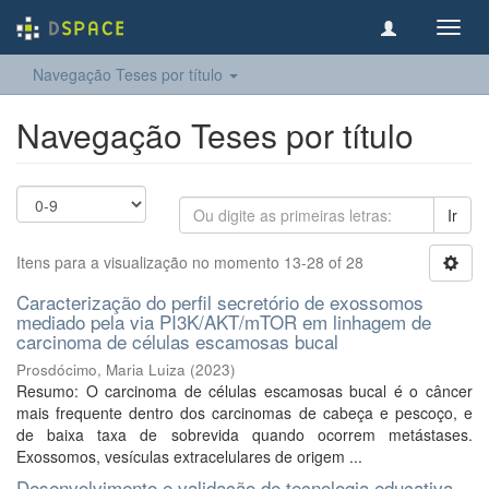
Toggl
navig
Navegação Teses por título
Navegação Teses por título
Ir
Itens para a visualização no momento 13-28 of 28
Caracterização do perfil secretório de exossomos
mediado pela via PI3K/AKT/mTOR em linhagem de
carcinoma de células escamosas bucal
Prosdócimo, Maria Luiza
(
2023
)
Resumo: O carcinoma de células escamosas bucal é o câncer
mais frequente dentro dos carcinomas de cabeça e pescoço, e
de baixa taxa de sobrevida quando ocorrem metástases.
Exossomos, vesículas extracelulares de origem ...
Desenvolvimento e validação de tecnologia educativa