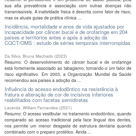
sua alta prevalência e associação com outras doenças não
transmissíveis. A inatividade física é descrita como fator de risco,
mas os atuais guias de prática clínica ...
Incidência, mortalidade e anos de vida ajustados por
incapacidade por câncer bucal e de orofaringe em 204
países e territórios antes e após a adoção da
CQCT/OMS : estudo de séries temporais interrompidas
Da Silva, Bruna Machado
(
2023
)
Resumo: O desenvolvimento do câncer bucal e de orofaringe
está fortemente associado ao tabagismo, tornando-o um fator de
risco significativo. Em 2003, a Organização Mundial da Saúde
recomendou aos países a adoção da ...
Influência do acesso endodôntico na resistência à
fratura e alteração de cor de incisivos inferiores
reabilitados com facetas semidiretas
Lacerda, William Fernandes
(
2021
)
Resumo: O acesso vestibular no tratamento endodôntico, quando
comparado ao acesso tradicional pela face lingual dos dentes,
nos permite um menor desgaste de estrutura dentária quando
combinado com o preparo protético. Ainda ...