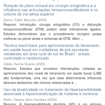
Rotação do plano oclusal em cirurgia ortognática e a
influência nas articulações temporomandibulares e no
volume da via aérea superior
Zaroni, Fabio Marzullo
(
2023
)
Resumo: Introdução: cirurgia ortognática (CO) e disfunção
temporomandibular (DTM) podem estar intimamente ligados.
Estudos demonstram que o procedimento cirúrgico possa
melhorar ou piorar sinais e sintomas de DTM. Além ...
Técnica teach-back para aprimoramento do letramento
em saúde bucal em cuidadores de pré-escolares
residentes em área rural do sul do Brasil : ensaio
controlado e randomizado
Vilella, Karina Duarte
(
2025
)
Resumo: Estudos que envolvem intervenções voltadas ao
aprimoramento dos níveis de letramento em saúde bucal (LSB)
são fundamentais, uma vez que esse determinante influencia
diversos desfechos não clínicos relacionados à ...
Uso da bioatividade no tratamento da hipersensibilidade
associada à hipomineralização de molares e incisivos
Rolim, Tatiane Zahn Cardoso
(
2024
)
Resumo: A hipersensibilidade dentária (HD) é um sintoma