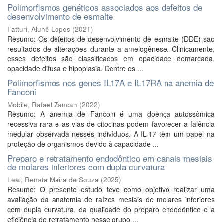
Polimorfismos genéticos associados aos defeitos de
desenvolvimento de esmalte
Fatturi, Aluhê Lopes
(
2021
)
Resumo: Os defeitos de desenvolvimento de esmalte (DDE) são
resultados de alterações durante a amelogênese. Clinicamente,
esses defeitos são classificados em opacidade demarcada,
opacidade difusa e hipoplasia. Dentre os ...
Polimorfismos nos genes IL17A e IL17RA na anemia de
Fanconi
Mobile, Rafael Zancan
(
2022
)
Resumo: A anemia de Fanconi é uma doença autossômica
recessiva rara e as vias de citocinas podem favorecer a falência
medular observada nesses indivíduos. A IL-17 tem um papel na
proteção de organismos devido à capacidade ...
Preparo e retratamento endodôntico em canais mesiais
de molares inferiores com dupla curvatura
Leal, Renata Maira de Souza
(
2025
)
Resumo: O presente estudo teve como objetivo realizar uma
avaliação da anatomia de raízes mesiais de molares inferiores
com dupla curvatura, da qualidade do preparo endodôntico e a
eficiência do retratamento nesse grupo ...