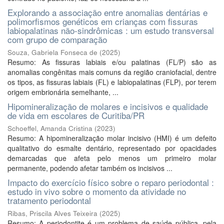
Explorando a associação entre anomalias dentárias e
polimorfismos genéticos em crianças com fissuras
labiopalatinas não-sindrômicas : um estudo transversal
com grupo de comparação
Souza, Gabriela Fonseca de
(
2025
)
Resumo: As fissuras labiais e/ou palatinas (FL/P) são as
anomalias congênitas mais comuns da região craniofacial, dentre
os tipos, as fissuras labiais (FL) e labiopalatinas (FLP), por terem
origem embrionária semelhante, ...
Hipomineralização de molares e incisivos e qualidade
de vida em escolares de Curitiba/PR
Schoeffel, Amanda Cristina
(
2023
)
Resumo: A hipomineralização molar incisivo (HMI) é um defeito
qualitativo do esmalte dentário, representado por opacidades
demarcadas que afeta pelo menos um primeiro molar
permanente, podendo afetar também os incisivos ...
Impacto do exercício físico sobre o reparo periodontal :
estudo in vivo sobre o momento da atividade no
tratamento periodontal
Ribas, Priscila Alves Teixeira
(
2025
)
Resumo: A periodontite é um problema de saúde pública, pela