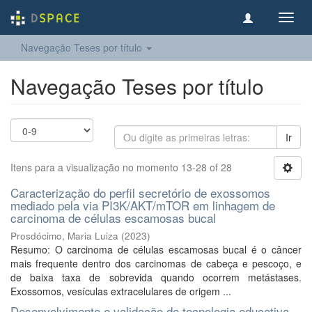
Toggl
navig
Navegação Teses por título
Navegação Teses por título
Ir
Itens para a visualização no momento 13-28 of 28
Caracterização do perfil secretório de exossomos
mediado pela via PI3K/AKT/mTOR em linhagem de
carcinoma de células escamosas bucal
Prosdócimo, Maria Luiza
(
2023
)
Resumo: O carcinoma de células escamosas bucal é o câncer
mais frequente dentro dos carcinomas de cabeça e pescoço, e
de baixa taxa de sobrevida quando ocorrem metástases.
Exossomos, vesículas extracelulares de origem ...
Desenvolvimento e validação de tecnologia educativa