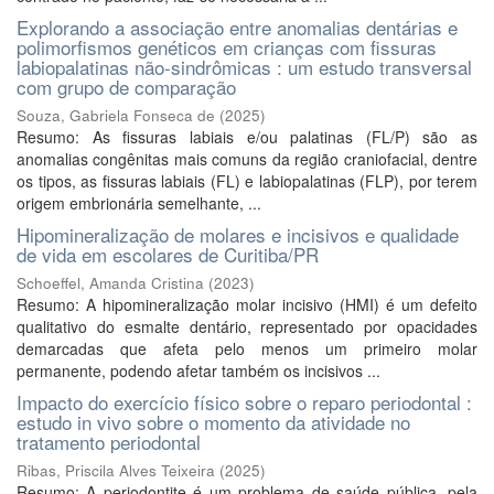
Explorando a associação entre anomalias dentárias e
polimorfismos genéticos em crianças com fissuras
labiopalatinas não-sindrômicas : um estudo transversal
com grupo de comparação
Souza, Gabriela Fonseca de
(
2025
)
Resumo: As fissuras labiais e/ou palatinas (FL/P) são as
anomalias congênitas mais comuns da região craniofacial, dentre
os tipos, as fissuras labiais (FL) e labiopalatinas (FLP), por terem
origem embrionária semelhante, ...
Hipomineralização de molares e incisivos e qualidade
de vida em escolares de Curitiba/PR
Schoeffel, Amanda Cristina
(
2023
)
Resumo: A hipomineralização molar incisivo (HMI) é um defeito
qualitativo do esmalte dentário, representado por opacidades
demarcadas que afeta pelo menos um primeiro molar
permanente, podendo afetar também os incisivos ...
Impacto do exercício físico sobre o reparo periodontal :
estudo in vivo sobre o momento da atividade no
tratamento periodontal
Ribas, Priscila Alves Teixeira
(
2025
)
Resumo: A periodontite é um problema de saúde pública, pela