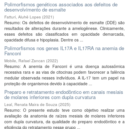
Polimorfismos genéticos associados aos defeitos de
desenvolvimento de esmalte
Fatturi, Aluhê Lopes
(
2021
)
Resumo: Os defeitos de desenvolvimento de esmalte (DDE) são
resultados de alterações durante a amelogênese. Clinicamente,
esses defeitos são classificados em opacidade demarcada,
opacidade difusa e hipoplasia. Dentre os ...
Polimorfismos nos genes IL17A e IL17RA na anemia de
Fanconi
Mobile, Rafael Zancan
(
2022
)
Resumo: A anemia de Fanconi é uma doença autossômica
recessiva rara e as vias de citocinas podem favorecer a falência
medular observada nesses indivíduos. A IL-17 tem um papel na
proteção de organismos devido à capacidade ...
Preparo e retratamento endodôntico em canais mesiais
de molares inferiores com dupla curvatura
Leal, Renata Maira de Souza
(
2025
)
Resumo: O presente estudo teve como objetivo realizar uma
avaliação da anatomia de raízes mesiais de molares inferiores
com dupla curvatura, da qualidade do preparo endodôntico e a
eficiência do retratamento nesse grupo ...