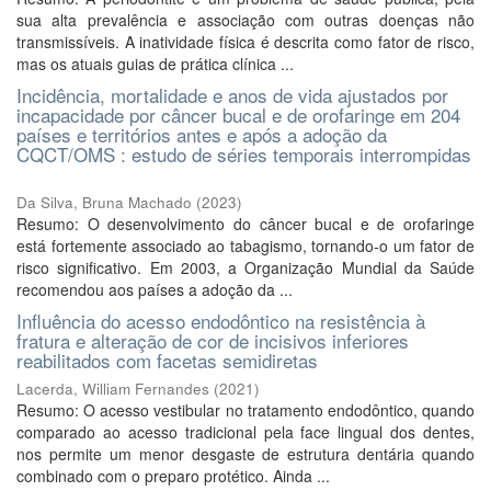
sua alta prevalência e associação com outras doenças não
transmissíveis. A inatividade física é descrita como fator de risco,
mas os atuais guias de prática clínica ...
Incidência, mortalidade e anos de vida ajustados por
incapacidade por câncer bucal e de orofaringe em 204
países e territórios antes e após a adoção da
CQCT/OMS : estudo de séries temporais interrompidas
Da Silva, Bruna Machado
(
2023
)
Resumo: O desenvolvimento do câncer bucal e de orofaringe
está fortemente associado ao tabagismo, tornando-o um fator de
risco significativo. Em 2003, a Organização Mundial da Saúde
recomendou aos países a adoção da ...
Influência do acesso endodôntico na resistência à
fratura e alteração de cor de incisivos inferiores
reabilitados com facetas semidiretas
Lacerda, William Fernandes
(
2021
)
Resumo: O acesso vestibular no tratamento endodôntico, quando
comparado ao acesso tradicional pela face lingual dos dentes,
nos permite um menor desgaste de estrutura dentária quando
combinado com o preparo protético. Ainda ...