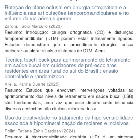
Rotação do plano oclusal em cirurgia ortognática e a
influência nas articulações temporomandibulares e no
volume da via aérea superior
Zaroni, Fabio Marzullo
(
2023
)
Resumo: Introdução: cirurgia ortognática (CO) e disfunção
temporomandibular (DTM) podem estar intimamente ligados.
Estudos demonstram que o procedimento cirúrgico possa
melhorar ou piorar sinais e sintomas de DTM. Além ...
Técnica teach-back para aprimoramento do letramento
em saúde bucal em cuidadores de pré-escolares
residentes em área rural do sul do Brasil : ensaio
controlado e randomizado
Vilella, Karina Duarte
(
2025
)
Resumo: Estudos que envolvem intervenções voltadas ao
aprimoramento dos níveis de letramento em saúde bucal (LSB)
são fundamentais, uma vez que esse determinante influencia
diversos desfechos não clínicos relacionados à ...
Uso da bioatividade no tratamento da hipersensibilidade
associada à hipomineralização de molares e incisivos
Rolim, Tatiane Zahn Cardoso
(
2024
)
Resumo: A hipersensibilidade dentária (HD) é um sintoma