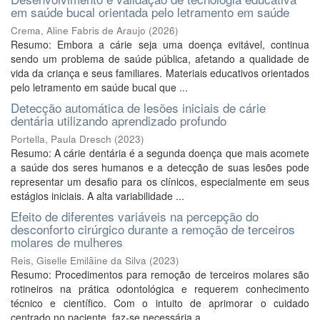
em saúde bucal orientada pelo letramento em saúde
Crema, Aline Fabris de Araujo
(
2026
)
Resumo: Embora a cárie seja uma doença evitável, continua
sendo um problema de saúde pública, afetando a qualidade de
vida da criança e seus familiares. Materiais educativos orientados
pelo letramento em saúde bucal que ...
Detecção automática de lesões iniciais de cárie
dentária utilizando aprendizado profundo
Portella, Paula Dresch
(
2023
)
Resumo: A cárie dentária é a segunda doença que mais acomete
a saúde dos seres humanos e a detecção de suas lesões pode
representar um desafio para os clínicos, especialmente em seus
estágios iniciais. A alta variabilidade ...
Efeito de diferentes variáveis na percepção do
desconforto cirúrgico durante a remoção de terceiros
molares de mulheres
Reis, Giselle Emilãine da Silva
(
2023
)
Resumo: Procedimentos para remoção de terceiros molares são
rotineiros na prática odontológica e requerem conhecimento
técnico e científico. Com o intuito de aprimorar o cuidado
centrado no paciente, faz-se necessária a ...