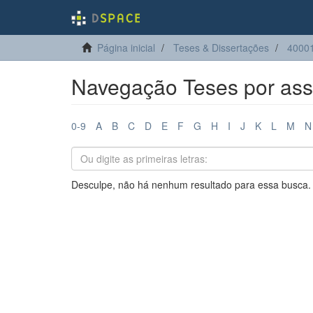
Página inicial
Teses & Dissertações
4000
Navegação Teses por ass
0-9
A
B
C
D
E
F
G
H
I
J
K
L
M
N
Desculpe, não há nenhum resultado para essa busca.