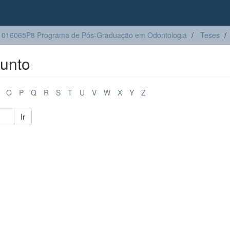
1016065P8 Programa de Pós-Graduação em Odontologia
Teses
unto
O
P
Q
R
S
T
U
V
W
X
Y
Z
Ir