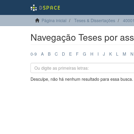
Página inicial
Teses & Dissertações
4000
Navegação Teses por ass
0-9
A
B
C
D
E
F
G
H
I
J
K
L
M
N
Desculpe, não há nenhum resultado para essa busca.