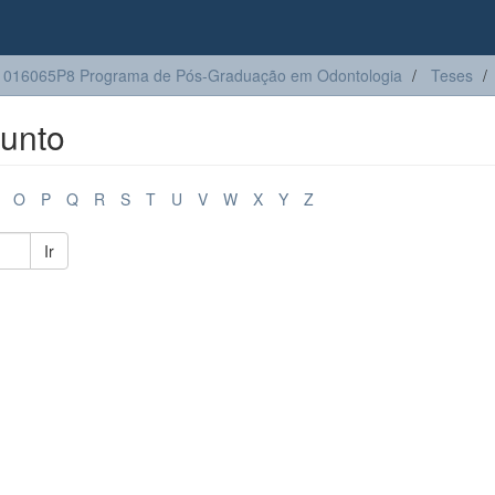
1016065P8 Programa de Pós-Graduação em Odontologia
Teses
unto
O
P
Q
R
S
T
U
V
W
X
Y
Z
Ir