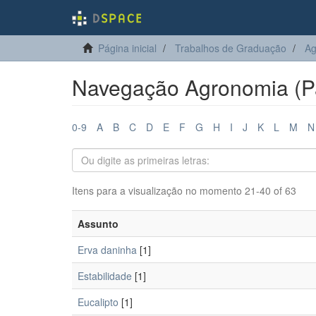
Página inicial
Trabalhos de Graduação
Ag
Navegação Agronomia (Pa
0-9
A
B
C
D
E
F
G
H
I
J
K
L
M
N
Itens para a visualização no momento 21-40 of 63
Assunto
Erva daninha
[1]
Estabilidade
[1]
Eucalipto
[1]