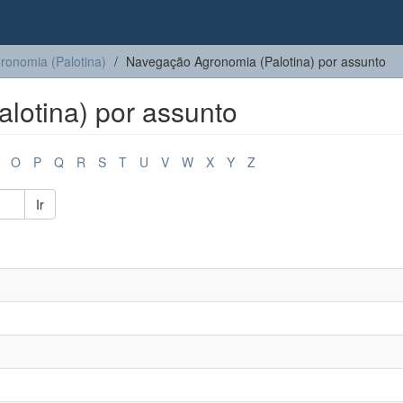
ronomia (Palotina)
Navegação Agronomia (Palotina) por assunto
lotina) por assunto
O
P
Q
R
S
T
U
V
W
X
Y
Z
Ir