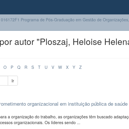
016172F1 Programa de Pós-Graduação em Gestão de Organizações, 
or autor "Ploszaj, Heloise Helen
O
P
Q
R
S
T
U
V
W
X
Y
Z
Ir
prometimento organizacional em instituição pública de saúde
ara a organização do trabalho, as organizações têm buscado adaptaçã
essos organizacionais. Os líderes sendo ...