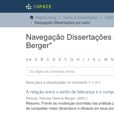
Página inicial
Teses & Dissertações
40001
Navegação Dissertações por autor
Navegação Dissertações p
Berger"
0-9
A
B
C
D
E
F
G
H
I
J
K
L
M
N
Itens para a visualização no momento 1-1 of 1
A relação entre o estilo de liderança e o com
Ploszaj, Heloise Helena Berger
(
2021
)
Resumo: Frente às mudanças ocorridas nas práticas p
de conquistar maior dinamismo e eficácia em seus proc