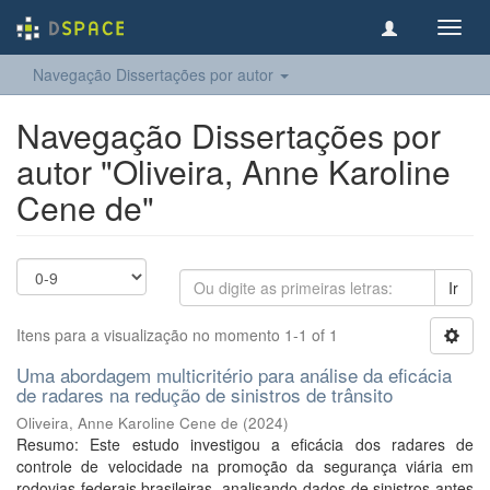
Toggl
navig
Navegação Dissertações por autor
Navegação Dissertações por
autor "Oliveira, Anne Karoline
Cene de"
Ir
Itens para a visualização no momento 1-1 of 1
Uma abordagem multicritério para análise da eficácia
de radares na redução de sinistros de trânsito
Oliveira, Anne Karoline Cene de
(
2024
)
Resumo: Este estudo investigou a eficácia dos radares de
controle de velocidade na promoção da segurança viária em
rodovias federais brasileiras, analisando dados de sinistros antes