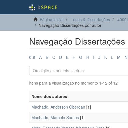
Página inicial
Teses & Dissertações
40001
Navegação Dissertações por autor
Navegação Dissertações 
0-9
A
B
C
D
E
F
G
H
I
J
K
L
M
N
Itens para a visualização no momento 1-12 of 12
Nome dos autores
Machado, Anderson Oberdan
[1]
Machado, Marcelo Santos
[1]