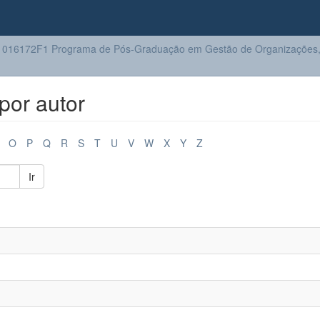
016172F1 Programa de Pós-Graduação em Gestão de Organizações, 
por autor
O
P
Q
R
S
T
U
V
W
X
Y
Z
Ir