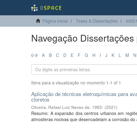
Página inicial
Teses & Dissertações
40001
Navegação Dissertações p
0-9
A
B
C
D
E
F
G
H
I
J
K
L
M
N
Itens para a visualização no momento 1-1 of 1
Aplicação de técnicas eletroquímicas para av
cloretos
Oliveira, Rafael Luiz Neves de, 1983-
(
2021
)
Resumo: A expansão dos centros urbanos em regiões l
atmosferas nocivas que desencadeiam a corrosão do 