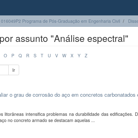
016049P2 Programa de Pós-Graduação em Engenharia Civil
Diss
or assunto "Análise espectral"
O
P
Q
R
S
T
U
V
W
X
Y
Z
Ir
aliar o grau de corrosão do aço em concretos carbonatados
itorâneas intensifica problemas na durabilidade das edificações. D
aço no concreto armado se destacam aquelas ...