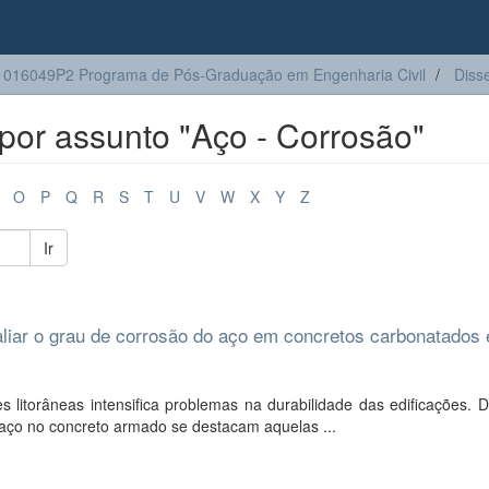
016049P2 Programa de Pós-Graduação em Engenharia Civil
Diss
or assunto "Aço - Corrosão"
O
P
Q
R
S
T
U
V
W
X
Y
Z
Ir
aliar o grau de corrosão do aço em concretos carbonatados
itorâneas intensifica problemas na durabilidade das edificações. D
aço no concreto armado se destacam aquelas ...