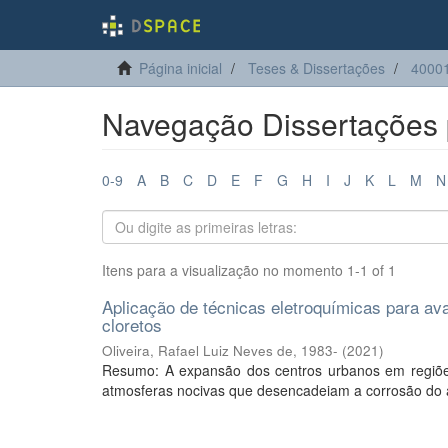
Página inicial
Teses & Dissertações
40001
Navegação Dissertações p
0-9
A
B
C
D
E
F
G
H
I
J
K
L
M
N
Itens para a visualização no momento 1-1 of 1
Aplicação de técnicas eletroquímicas para av
cloretos
Oliveira, Rafael Luiz Neves de, 1983-
(
2021
)
Resumo: A expansão dos centros urbanos em regiões l
atmosferas nocivas que desencadeiam a corrosão do 