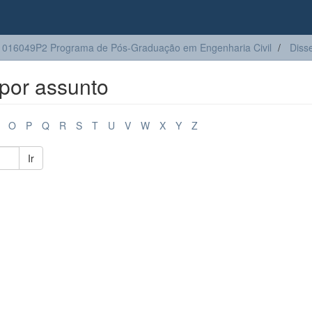
016049P2 Programa de Pós-Graduação em Engenharia Civil
Diss
por assunto
O
P
Q
R
S
T
U
V
W
X
Y
Z
Ir