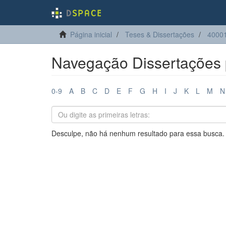
Página inicial
Teses & Dissertações
40001
Navegação Dissertações 
0-9
A
B
C
D
E
F
G
H
I
J
K
L
M
N
Desculpe, não há nenhum resultado para essa busca.