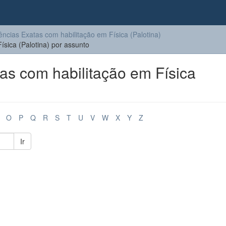
ências Exatas com habilitação em Física (Palotina)
sica (Palotina) por assunto
s com habilitação em Física
O
P
Q
R
S
T
U
V
W
X
Y
Z
Ir