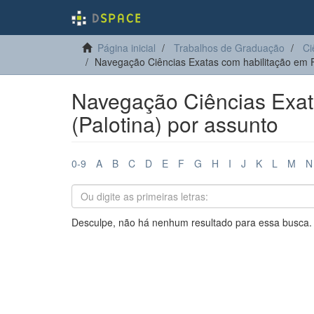
Página inicial
Trabalhos de Graduação
Ci
Navegação Ciências Exatas com habilitação em Fí
Navegação Ciências Exata
(Palotina) por assunto
0-9
A
B
C
D
E
F
G
H
I
J
K
L
M
N
Desculpe, não há nenhum resultado para essa busca.