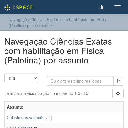
Toggl
navig
Navegação Ciências Exatas com habilitação em Física
(Palotina) por assunto
Navegação Ciências Exatas
com habilitação em Física
(Palotina) por assunto
Ir
Itens para a visualização no momento 1-5 of 5
Assunto
Cálculo das variações
[1]