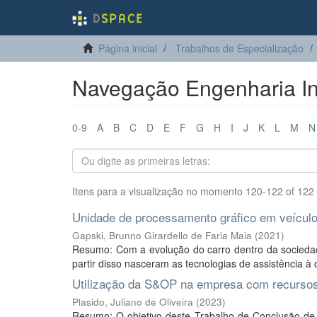
Página inicial
Trabalhos de Especialização
Navegação Engenharia Indu
0-9
A
B
C
D
E
F
G
H
I
J
K
L
M
N
Itens para a visualização no momento 120-122 of 122
Unidade de processamento gráfico em veícul
Gapski, Brunno Girardello de Faria Maia
(
2021
)
Resumo: Com a evolução do carro dentro da sociedad
partir disso nasceram as tecnologias de assistência à c
Utilização da S&OP na empresa com recursos 
Plasido, Juliano de Oliveira
(
2023
)
Resumo: O objetivo deste Trabalho de Conclusão de 