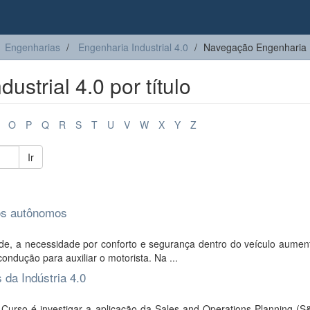
Engenharias
Engenharia Industrial 4.0
Navegação Engenharia Ind
strial 4.0 por título
O
P
Q
R
S
T
U
V
W
X
Y
Z
Ir
os autônomos
e, a necessidade por conforto e segurança dentro do veículo aumen
ondução para auxiliar o motorista. Na ...
da Indústria 4.0
Curso é investigar a aplicação da Sales and Operations Planning (