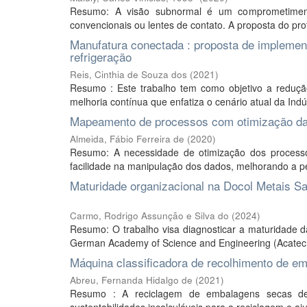
Resumo: A visão subnormal é um comprometimento
convencionais ou lentes de contato. A proposta do pr
Manufatura conectada : proposta de implemen
refrigeração
Reis, Cinthia de Souza dos
(
2021
)
Resumo : Este trabalho tem como objetivo a reduçã
melhoria contínua que enfatiza o cenário atual da Indú
Mapeamento de processos com otimização d
Almeida, Fábio Ferreira de
(
2020
)
Resumo: A necessidade de otimização dos process
facilidade na manipulação dos dados, melhorando a per
Maturidade organizacional na Docol Metais San
Carmo, Rodrigo Assunção e Silva do
(
2024
)
Resumo: O trabalho visa diagnosticar a maturidade d
German Academy of Science and Engineering (Acatech
Máquina classificadora de recolhimento de emb
Abreu, Fernanda Hidalgo de
(
2021
)
Resumo : A reciclagem de embalagens secas de 