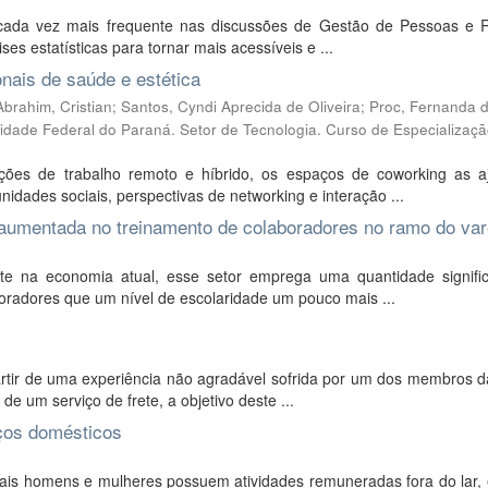
cada vez mais frequente nas discussões de Gestão de Pessoas e 
s estatísticas para tornar mais acessíveis e ...
nais de saúde e estética
Abrahim, Cristian; Santos, Cyndi Aprecida de Oliveira; Proc, Fernanda 
rsidade Federal do Paraná. Setor de Tecnologia. Curso de Especializaç
es de trabalho remoto e híbrido, os espaços de coworking as 
idades sociais, perspectivas de networking e interação ...
 aumentada no treinamento de colaboradores no ramo do var
e na economia atual, esse setor emprega uma quantidade signific
radores que um nível de escolaridade um pouco mais ...
partir de uma experiência não agradável sofrida por um dos membros 
e um serviço de frete, a objetivo deste ...
iços domésticos
is homens e mulheres possuem atividades remuneradas fora do lar, 