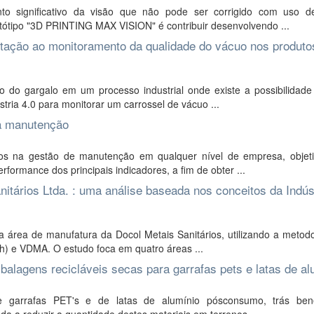
 significativo da visão que não pode ser corrigido com uso d
otótipo "3D PRINTING MAX VISION" é contribuir desenvolvendo ...
tação ao monitoramento da qualidade do vácuo nos produto
o do gargalo em um processo industrial onde existe a possibilidad
stria 4.0 para monitorar um carrossel de vácuo ...
a manutenção
os na gestão de manutenção em qualquer nível de empresa, objet
formance dos principais indicadores, a fim de obter ...
itários Ltda. : uma análise baseada nos conceitos da Indúst
a área de manufatura da Docol Metais Sanitários, utilizando a metod
) e VDMA. O estudo foca em quatro áreas ...
alagens recicláveis secas para garrafas pets e latas de al
garrafas PET's e de latas de alumínio pósconsumo, trás ben