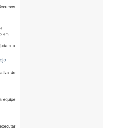
Recursos
de
ão em
ajudam a
ejo
ativa de
da equipe
executar