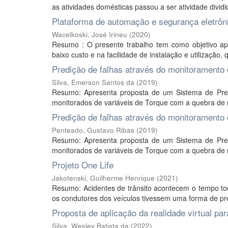
as atividades domésticas passou a ser atividade dividid
Plataforma de automação e segurança eletrôn
Wacelkoski, José Irineu
(
2020
)
Resumo : O presente trabalho tem como objetivo a
baixo custo e na facilidade de instalação e utilização,
Predição de falhas através do monitoramento
Silva, Emerson Santos da
(
2019
)
Resumo: Apresenta proposta de um Sistema de Pred
monitorados de variáveis de Torque com a quebra de 
Predição de falhas através do monitoramento
Penteado, Gustavo Ribas
(
2019
)
Resumo: Apresenta proposta de um Sistema de Pred
monitorados de variáveis de Torque com a quebra de 
Projeto One Life
Jakotenski, Guilherme Henrique
(
2021
)
Resumo: Acidentes de trânsito acontecem o tempo tod
os condutores dos veículos tivessem uma forma de prev
Proposta de aplicação da realidade virtual pa
Silva, Wesley Batista da
(
2022
)