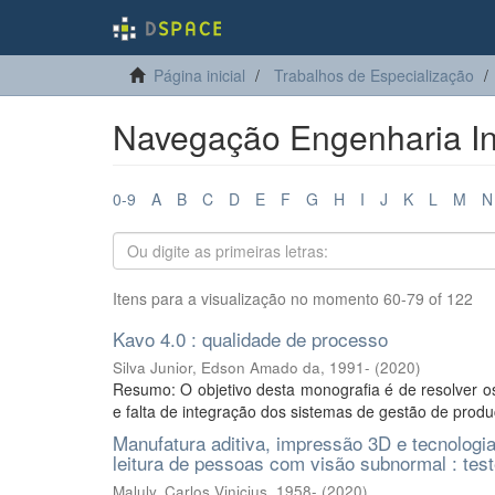
Página inicial
Trabalhos de Especialização
Navegação Engenharia Indu
0-9
A
B
C
D
E
F
G
H
I
J
K
L
M
N
Itens para a visualização no momento 60-79 of 122
Kavo 4.0 : qualidade de processo
Silva Junior, Edson Amado da, 1991-
(
2020
)
Resumo: O objetivo desta monografia é de resolver o
e falta de integração dos sistemas de gestão de produ
Manufatura aditiva, impressão 3D e tecnologia
leitura de pessoas com visão subnormal : teste
Maluly, Carlos Vinicius, 1958-
(
2020
)