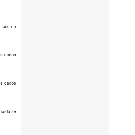
 foco no
os dados
os dados
nuída se