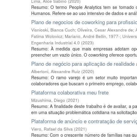
Lima, Alice Sabino
(
2020
)
Resumo: O termo People Analytics tem se tomado 
Humanos. Refere-se ao uso intensivo de dados e análise
Plano de negocios de coworking para profissio
Visnioski, Bianca Cuch; Oliveira, Cesar Alexandre de; 
Fatima Wolovicz; Mariano, André Bellin, 1977-; Unive
Engenharia Industrial 4.0
(
2023
)
Resumo: À medida que mais empresas adotam opçõ
preencher um vazio único. O coworking oferece oportun
Plano de negócio para aplicação de realidade
Albertoni, Alexandre Ruiz
(
2020
)
Resumo: O ramo varejo é um setor muito important
colaboradores que buscam o primeiro emprego, colabo
Plataforma colaborativa meu frete
Mizushima, Diego
(
2021
)
Resumo: A finalidade deste trabalho é de avaliar, a 
em uma situação problemática cotidiana na solicitação d
Plataforma de anúncio e contratação de serv
Viero, Rafael da Silva
(
2021
)
Resumo: Com o crescente número de famílias nas qua