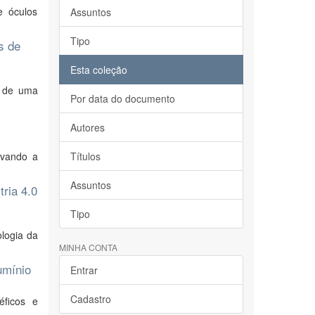
e óculos
Assuntos
Tipo
s de
Esta coleção
e de uma
Por data do documento
Autores
ivando a
Títulos
Assuntos
ria 4.0
Tipo
ologia da
MINHA CONTA
umínio
Entrar
Cadastro
éficos e