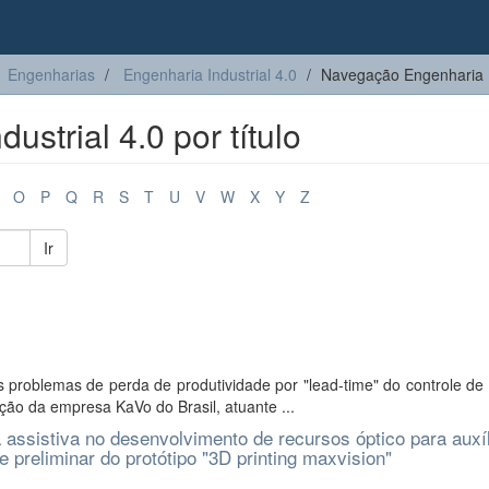
Engenharias
Engenharia Industrial 4.0
Navegação Engenharia Ind
strial 4.0 por título
O
P
Q
R
S
T
U
V
W
X
Y
Z
Ir
s problemas de perda de produtividade por "lead-time" do controle d
ção da empresa KaVo do Brasil, atuante ...
 assistiva no desenvolvimento de recursos óptico para auxíl
 preliminar do protótipo "3D printing maxvision"