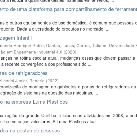
uda a reduzir a quantidade destes materiais em terrenos, ...
ento de uma plataforma para compartilhamento de ferramen
tas e outros equipamentos de uso doméstico, é comum que pessoas
quente. Dada a diversidade de produtos no mercado, ...
zagem Infantil
Fernando Henrique Rubio; Dantas, Lucas; Correa, Tatiane; Universidade 
ção em Engenharia Industrial 4.0
(
2020
)
nças na rotina escolar atual, mudanças essas que devem passar a t
 a recente convergência dos profissionais do ...
as de refrigeradores
Milhorini Junior, Renerio
(
2022
)
ncronização de montagem de gabinetes e portas de refrigeradores da 
tegração de sistemas na questão das máquinas, ...
ão na empresa Luma Plásticos
 região da grande Curitiba, iniciou suas atividades em 2008, aten
tico em peças veiculares. A Luma Plásticos atua ...
dados na gestão de pessoas