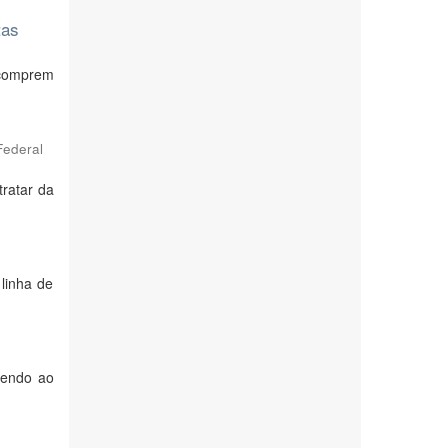
tas
 comprem
Federal
ratar da
linha de
dendo ao