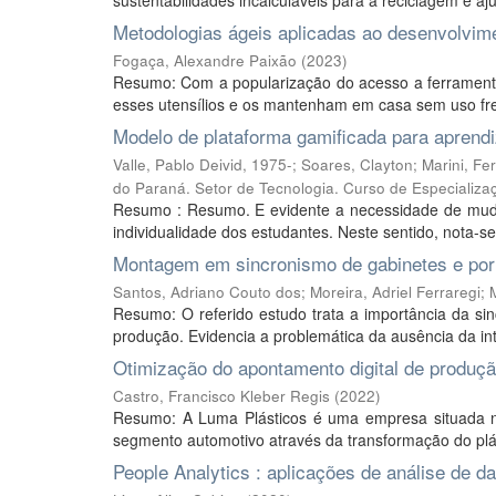
sustentabilidades incalculáveis para a reciclagem e aj
Metodologias ágeis aplicadas ao desenvolvim
Fogaça, Alexandre Paixão
(
2023
)
Resumo: Com a popularização do acesso a ferramen
esses utensílios e os mantenham em casa sem uso fre
Modelo de plataforma gamificada para aprendi
Valle, Pablo Deivid, 1975-; Soares, Clayton; Marini, 
do Paraná. Setor de Tecnologia. Curso de Especializa
Resumo : Resumo. E evidente a necessidade de muda
individualidade dos estudantes. Neste sentido, nota-se
Montagem em sincronismo de gabinetes e port
Santos, Adriano Couto dos
;
Moreira, Adriel Ferraregi
;
Resumo: O referido estudo trata a importância da si
produção. Evidencia a problemática da ausência da in
Otimização do apontamento digital de produç
Castro, Francisco Kleber Regis
(
2022
)
Resumo: A Luma Plásticos é uma empresa situada na
segmento automotivo através da transformação do plás
People Analytics : aplicações de análise de 