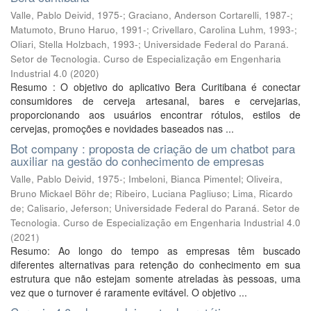
Valle, Pablo Deivid, 1975-; Graciano, Anderson Cortarelli, 1987-;
Matumoto, Bruno Haruo, 1991-; Crivellaro, Carolina Luhm, 1993-;
Oliari, Stella Holzbach, 1993-; Universidade Federal do Paraná.
Setor de Tecnologia. Curso de Especialização em Engenharia
Industrial 4.0
(
2020
)
Resumo : O objetivo do aplicativo Bera Curitibana é conectar
consumidores de cerveja artesanal, bares e cervejarias,
proporcionando aos usuários encontrar rótulos, estilos de
cervejas, promoções e novidades baseados nas ...
Bot company : proposta de criação de um chatbot para
auxiliar na gestão do conhecimento de empresas
Valle, Pablo Deivid, 1975-; Imbeloni, Bianca Pimentel; Oliveira,
Bruno Mickael Böhr de; Ribeiro, Luciana Pagliuso; Lima, Ricardo
de; Calisario, Jeferson; Universidade Federal do Paraná. Setor de
Tecnologia. Curso de Especialização em Engenharia Industrial 4.0
(
2021
)
Resumo: Ao longo do tempo as empresas têm buscado
diferentes alternativas para retenção do conhecimento em sua
estrutura que não estejam somente atreladas às pessoas, uma
vez que o turnover é raramente evitável. O objetivo ...