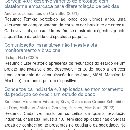
Cerveja 4.0 : desenvolvimento de protótipo com
plataforma embarcada para diferenciação de bebidas
Andrade, Jonas Luis de Carvalho
(
2021
)
Resumo: Tem-se percebido ao longo dos últimos anos, uma
alteração no comportamento do consumidor brasileiro de cerveja.
Cada vez mais, consumidores têm se mostrado exigentes quanto
à qualidade da bebida e dispostos a pagar ...
Comunicação instantânea não invasiva via
monitoramento vibracional
Hislop, Neil
(
2020
)
Resumo : Este relatório apresenta os resultados do estudo de um
projeto não invasivo e seu desenvolvimento, de modo a fornecer
uma ferramenta de comunicação instantânea, M2M (Machine to
Machine), composto por um dispositivo ...
Conceitos da indústria 4.0 aplicados ao monitoramento
da produção de ovos : um estudo de caso
Sanches, Alexandre Eduardo
;
Silva, Gisele das Graças Schneider
e
;
Dias, Matheus Vinícius Gouvêa
;
Ruckes, Max Suel
(
2022
)
Resumo: Cada vez mais os conceitos da quarta revolução
industrial, chamada Indústria 4.0, tem sido aplicados nas diversas
áreas de conhecimento presentes no cotidiano da sociedade. No