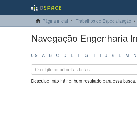
Página inicial
Trabalhos de Especialização
Navegação Engenharia Ind
0-9
A
B
C
D
E
F
G
H
I
J
K
L
M
N
Desculpe, não há nenhum resultado para essa busca.