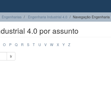
Engenharias
Engenharia Industrial 4.0
Navegação Engenharia In
ustrial 4.0 por assunto
O
P
Q
R
S
T
U
V
W
X
Y
Z
Ir