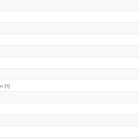
ão
[1]