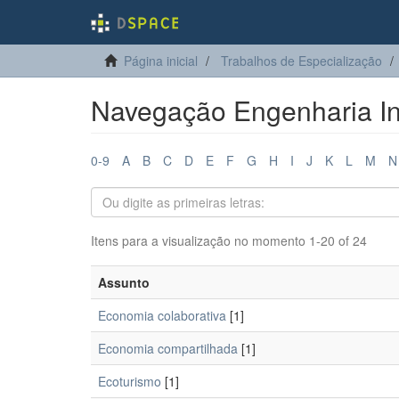
Página inicial
Trabalhos de Especialização
Navegação Engenharia Ind
0-9
A
B
C
D
E
F
G
H
I
J
K
L
M
N
Itens para a visualização no momento 1-20 of 24
Assunto
Economia colaborativa
[1]
Economia compartilhada
[1]
Ecoturismo
[1]