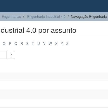
Engenharias
Engenharia Industrial 4.0
Navegação Engenharia In
ustrial 4.0 por assunto
O
P
Q
R
S
T
U
V
W
X
Y
Z
Ir