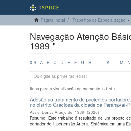
Página inicial
Trabalhos de Especialização
Navegação Atenção Básica
1989-"
0-9
A
B
C
D
E
F
G
H
I
J
K
L
M
N
Itens para a visualização no momento 1-1 of 1
Adesão ao tratamento de pacientes portadore
no distrito Graciosa da cidade de Paranavaí-
Assis, Denys Araújo de, 1989-
(
2020
)
Resumo: Este trabalho é resultado de um projeto de
portador de Hipertensão Arterial Sistêmica em uma Est