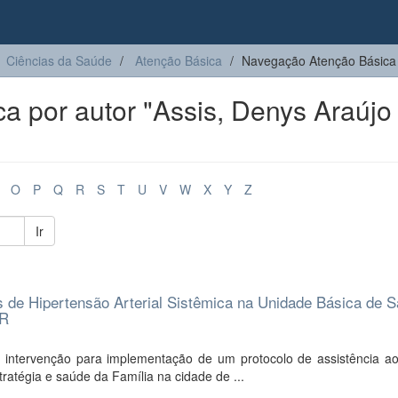
Ciências da Saúde
Atenção Básica
Navegação Atenção Básica 
 por autor "Assis, Denys Araújo
O
P
Q
R
S
T
U
V
W
X
Y
Z
Ir
s de Hipertensão Arterial Sistêmica na Unidade Básica de 
PR
 intervenção para implementação de um protocolo de assistência ao
ratégia e saúde da Família na cidade de ...