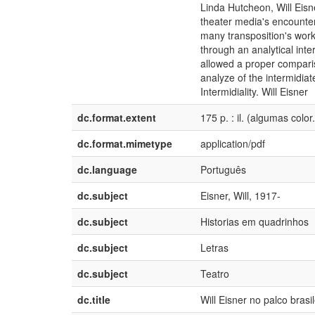
Linda Hutcheon, Will Eisn
theater media's encounter 
many transposition's wor
through an analytical int
allowed a proper comparis
analyze of the intermidia
Intermidiality. Will Eisner
dc.format.extent
175 p. : il. (algumas color.
dc.format.mimetype
application/pdf
dc.language
Português
dc.subject
Eisner, Will, 1917-
dc.subject
Historias em quadrinhos
dc.subject
Letras
dc.subject
Teatro
dc.title
Will Eisner no palco brasil