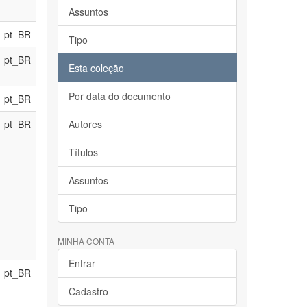
Assuntos
pt_BR
Tipo
pt_BR
Esta coleção
Por data do documento
pt_BR
pt_BR
Autores
Títulos
Assuntos
Tipo
MINHA CONTA
Entrar
pt_BR
Cadastro