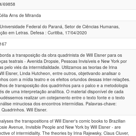
84/69858
Célia Arns de Miranda
 Universidade Federal do Paraná, Setor de Ciências Humanas,
ão em Letras. Defesa : Curitiba, 17/04/2020
-167
orda a transposição da obra quadrinista de Will Eisner para os
peças teatrais - Avenida Dropsie, Pessoas Invisíveis e New York por
as pelo viés da intermidialidade. Utilizamos as teorias de Irina
ill Eisner, Linda Hutcheon, entre outros, objetivando analisar o
hos com a mídia teatro e os efeitos oriundos dessas inter-relações.
lhos de transposição dos quadrinhos para o palco e a metodologia
s de uma interpretação analítica. O material disponível de cada
udéssemos realizar um cotejamento entre o texto fonte e o texto
análise minuciosa dos encontros intermídias. Palavras-chave:
 Quadrinhos. Will Eisner.
alyses the transpositions of Will Eisner's comic books to Brazilian
psie Avenue, Invisible People and New York by Will Eisner - are
ive of intermidiality. The theories by Irina Rajewsky, Claus Cluver,