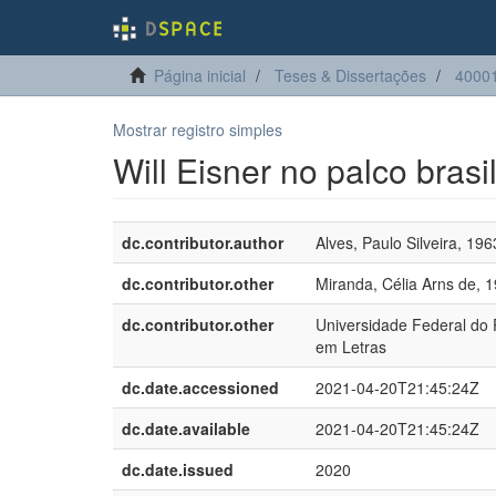
Página inicial
Teses & Dissertações
4000
Mostrar registro simples
Will Eisner no palco brasi
dc.contributor.author
Alves, Paulo Silveira, 196
dc.contributor.other
Miranda, Célia Arns de, 
dc.contributor.other
Universidade Federal do
em Letras
dc.date.accessioned
2021-04-20T21:45:24Z
dc.date.available
2021-04-20T21:45:24Z
dc.date.issued
2020