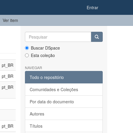
Entrar
Ver item
Buscar DSpace
Esta coleção
pt_BR
NAVEGAR
pt_BR
Todo o repositório
pt_BR
Comunidades e Coleções
Por data do documento
Autores
pt_BR
Títulos