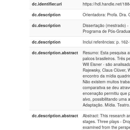
dc.identifier.uri
https://hdl.handle.net/18
dc.description
Orientadora: Profa. Dra. 
dc.description
Dissertação (mestrado) -
Programa de Pós-Graduaç
dc.description
Inclui referências: p. 162
dc.description.abstract
Resumo: Esta pesquisa ab
palcos brasileiros. Três 
Will Eisner - são analisad
Rajewsky, Claus Clüver, W
encontro da mídia quadrin
Não existem muitos traba
comparativa se deu atravé
encenação permitiu que p
alvo, possibilitando uma 
Adaptação. Mídia. Teatro.
dc.description.abstract
Abstract: This research an
stages. Three plays - Dro
examined from the perspect