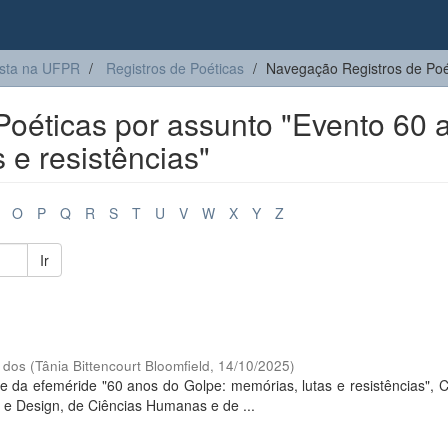
sta na UFPR
Registros de Poéticas
Navegação Registros de Poé
oéticas por assunto "Evento 60 
 e resistências"
O
P
Q
R
S
T
U
V
W
X
Y
Z
Ir
 dos
(
Tânia Bittencourt Bloomfield
,
14/10/2025
)
nte da efeméride "60 anos do Golpe: memórias, lutas e resistências",
 e Design, de Ciências Humanas e de ...