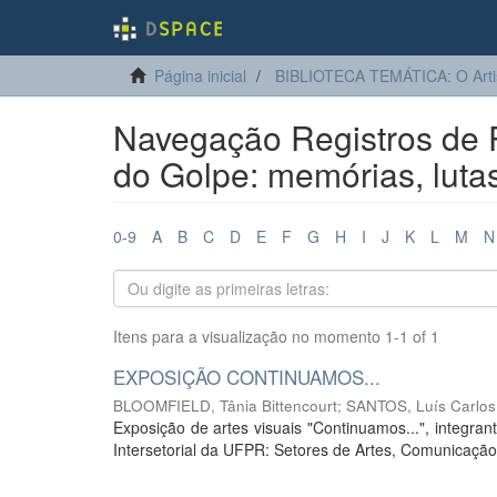
Página inicial
BIBLIOTECA TEMÁTICA: O Arti
Navegação Registros de P
do Golpe: memórias, lutas
0-9
A
B
C
D
E
F
G
H
I
J
K
L
M
N
Itens para a visualização no momento 1-1 of 1
EXPOSIÇÃO CONTINUAMOS...
BLOOMFIELD, Tânia Bittencourt
;
SANTOS, Luís Carlos
Exposição de artes visuais "Continuamos...", integra
Intersetorial da UFPR: Setores de Artes, Comunicação