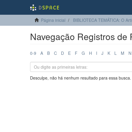
Página inicial
BIBLIOTECA TEMÁTICA: O Arti
Navegação Registros de P
0-9
A
B
C
D
E
F
G
H
I
J
K
L
M
N
Desculpe, não há nenhum resultado para essa busca.