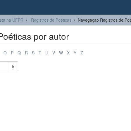
sta na UFPR
Registros de Poéticas
Navegação Registros de Poét
oéticas por autor
O
P
Q
R
S
T
U
V
W
X
Y
Z
Ir