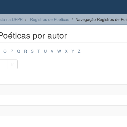
sta na UFPR
Registros de Poéticas
Navegação Registros de Poét
oéticas por autor
O
P
Q
R
S
T
U
V
W
X
Y
Z
Ir