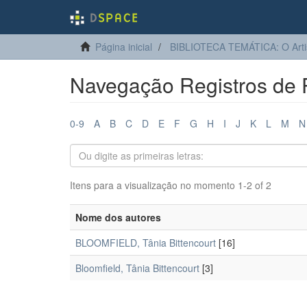
Página inicial
BIBLIOTECA TEMÁTICA: O Arti
Navegação Registros de P
0-9
A
B
C
D
E
F
G
H
I
J
K
L
M
N
Itens para a visualização no momento 1-2 of 2
Nome dos autores
BLOOMFIELD, Tânia Bittencourt
[16]
Bloomfield, Tânia Bittencourt
[3]