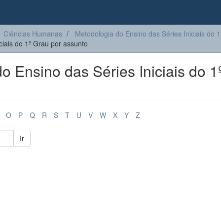
Ciências Humanas
Metodologia do Ensino das Séries Iniciais do 
iais do 1º Grau por assunto
 Ensino das Séries Iniciais do 1
O
P
Q
R
S
T
U
V
W
X
Y
Z
Ir