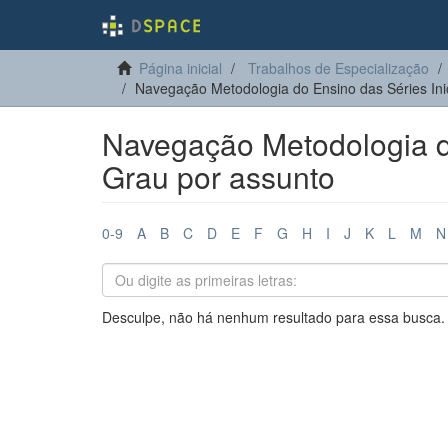
Página inicial
Trabalhos de Especialização
Navegação Metodologia do Ensino das Séries Inic
Navegação Metodologia do
Grau por assunto
0-9
A
B
C
D
E
F
G
H
I
J
K
L
M
N
Desculpe, não há nenhum resultado para essa busca.