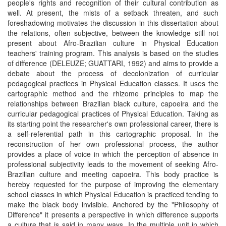
people's rights and recognition of their cultural contribution as
well. At present, the mists of a setback threaten, and such
foreshadowing motivates the discussion in this dissertation about
the relations, often subjective, between the knowledge still not
present about Afro-Brazilian culture in Physical Education
teachers' training program. This analysis is based on the studies
of difference (DELEUZE; GUATTARI, 1992) and aims to provide a
debate about the process of decolonization of curricular
pedagogical practices in Physical Education classes. It uses the
cartographic method and the rhizome principles to map the
relationships between Brazilian black culture, capoeira and the
curricular pedagogical practices of Physical Education. Taking as
its starting point the researcher's own professional career, there is
a self-referential path in this cartographic proposal. In the
reconstruction of her own professional process, the author
provides a place of voice in which the perception of absence in
professional subjectivity leads to the movement of seeking Afro-
Brazilian culture and meeting capoeira. This body practice is
hereby requested for the purpose of improving the elementary
school classes in which Physical Education is practiced tending to
make the black body invisible. Anchored by the "Philosophy of
Difference" it presents a perspective in which difference supports
a culture that is said in many ways. In the multiple unit in which