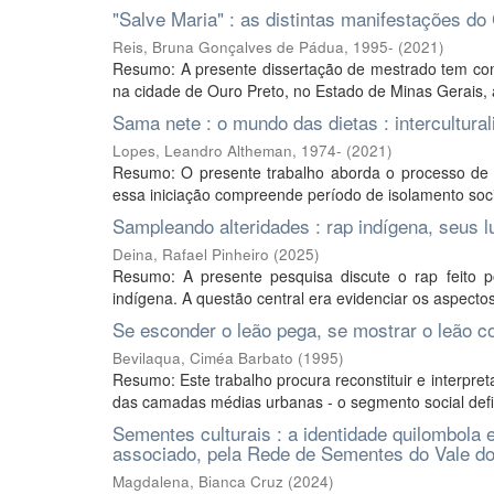
"Salve Maria" : as distintas manifestações d
Reis, Bruna Gonçalves de Pádua, 1995-
(
2021
)
Resumo: A presente dissertação de mestrado tem como 
na cidade de Ouro Preto, no Estado de Minas Gerais, a 
Sama nete : o mundo das dietas : intercultura
Lopes, Leandro Altheman, 1974-
(
2021
)
Resumo: O presente trabalho aborda o processo de in
essa iniciação compreende período de isolamento socia
Sampleando alteridades : rap indígena, seus l
Deina, Rafael Pinheiro
(
2025
)
Resumo: A presente pesquisa discute o rap feito 
indígena. A questão central era evidenciar os aspectos 
Se esconder o leão pega, se mostrar o leão c
Bevilaqua, Ciméa Barbato
(
1995
)
Resumo: Este trabalho procura reconstituir e interpre
das camadas médias urbanas - o segmento social defin
Sementes culturais : a identidade quilombola
associado, pela Rede de Sementes do Vale do
Magdalena, Bianca Cruz
(
2024
)