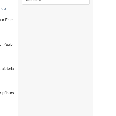
lico
 a Feira
o Paulo,
rajetória
 público