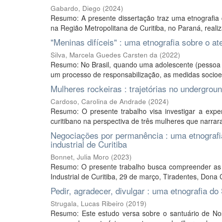
Gabardo, Diego
(
2024
)
Resumo: A presente dissertação traz uma etnografia 
na Região Metropolitana de Curitiba, no Paraná, realiz
"Meninas difíceis" : uma etnografia sobre o 
Silva, Marcela Guedes Carsten da
(
2022
)
Resumo: No Brasil, quando uma adolescente (pessoa e
um processo de responsabilização, as medidas socioedu
Mulheres rockeiras : trajetórias no undergroun
Cardoso, Carolina de Andrade
(
2024
)
Resumo: O presente trabalho visa investigar a expe
curitibano na perspectiva de três mulheres que narraram
Negociações por permanência : uma etnografi
industrial de Curitiba
Bonnet, Julia Moro
(
2023
)
Resumo: O presente trabalho busca compreender as
Industrial de Curitiba, 29 de março, Tiradentes, Dona
Pedir, agradecer, divulgar : uma etnografia d
Strugala, Lucas Ribeiro
(
2019
)
Resumo: Este estudo versa sobre o santuário de No