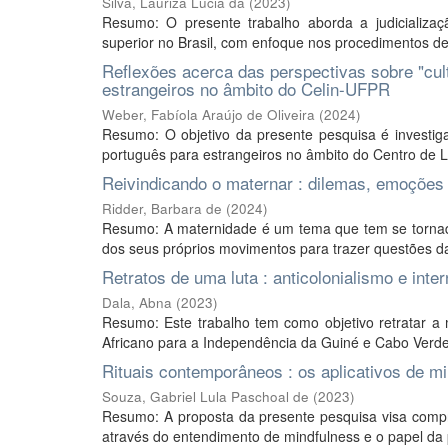
Silva, Lauriza Lucia da
(
2023
)
Resumo: O presente trabalho aborda a judicializaç
superior no Brasil, com enfoque nos procedimentos de 
Reflexões acerca das perspectivas sobre "cult
estrangeiros no âmbito do Celin-UFPR
Weber, Fabíola Araújo de Oliveira
(
2024
)
Resumo: O objetivo da presente pesquisa é investigar
português para estrangeiros no âmbito do Centro de Lí
Reivindicando o maternar : dilemas, emoções 
Ridder, Barbara de
(
2024
)
Resumo: A maternidade é um tema que tem se tornado 
dos seus próprios movimentos para trazer questões da 
Retratos de uma luta : anticolonialismo e int
Dala, Abna
(
2023
)
Resumo: Este trabalho tem como objetivo retratar a
Africano para a Independência da Guiné e Cabo Verde -
Rituais contemporâneos : os aplicativos de mi
Souza, Gabriel Lula Paschoal de
(
2023
)
Resumo: A proposta da presente pesquisa visa comp
através do entendimento de mindfulness e o papel da 