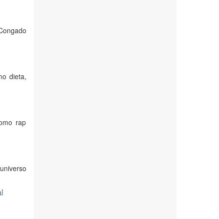
o Congado
o dieta,
como rap
 universo
l