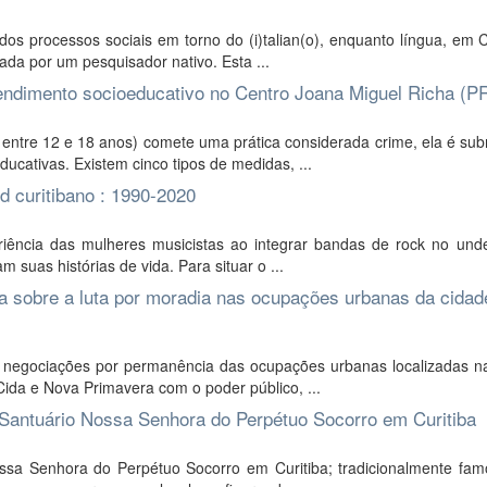
dos processos sociais em torno do (i)talian(o), enquanto língua, em
ada por um pesquisador nativo. Esta ...
atendimento socioeducativo no Centro Joana Miguel Richa (P
ntre 12 e 18 anos) comete uma prática considerada crime, ela é sub
cativas. Existem cinco tipos de medidas, ...
d curitibano : 1990-2020
riência das mulheres musicistas ao integrar bandas de rock no und
 suas histórias de vida. Para situar o ...
a sobre a luta por moradia nas ocupações urbanas da cidad
 negociações por permanência das ocupações urbanas localizadas n
 Cida e Nova Primavera com o poder público, ...
o Santuário Nossa Senhora do Perpétuo Socorro em Curitiba
ssa Senhora do Perpétuo Socorro em Curitiba; tradicionalmente fam