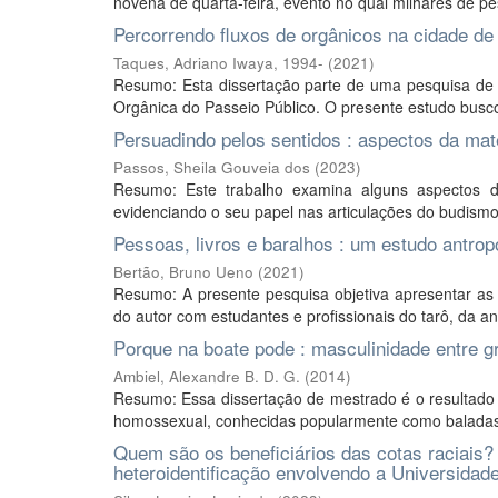
novena de quarta-feira, evento no qual milhares de p
Percorrendo fluxos de orgânicos na cidade de 
Taques, Adriano Iwaya, 1994-
(
2021
)
Resumo: Esta dissertação parte de uma pesquisa de c
Orgânica do Passeio Público. O presente estudo busco
Persuadindo pelos sentidos : aspectos da mat
Passos, Sheila Gouveia dos
(
2023
)
Resumo: Este trabalho examina alguns aspectos 
evidenciando o seu papel nas articulações do budismo
Pessoas, livros e baralhos : um estudo antrop
Bertão, Bruno Ueno
(
2021
)
Resumo: A presente pesquisa objetiva apresentar as co
do autor com estudantes e profissionais do tarô, da a
Porque na boate pode : masculinidade entre 
Ambiel, Alexandre B. D. G.
(
2014
)
Resumo: Essa dissertação de mestrado é o resultado 
homossexual, conhecidas popularmente como baladas g
Quem são os beneficiários das cotas raciais? 
heteroidentificação envolvendo a Universidad