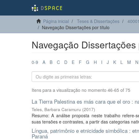
Página inicial
Teses & Dissertações
40001
Navegação Dissertações por título
Navegação Dissertações p
0-9
A
B
C
D
E
F
G
H
I
J
K
L
M
N
Itens para a visualização no momento 46-65 of 75
La Tierra Palestina es más cara que el oro : n
Teles, Barbara Caramuru
(
2017
)
Resumo: A análise proposta neste trabalho refere-se
suas tensões e contrastes, a partir das categorias nativa
Língua, patrimônio e etnicidade simbólica : et
Paraná