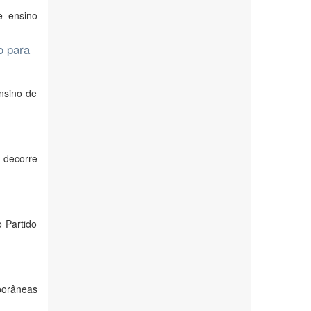
e ensino
o para
ensino de
 decorre
 Partido
porâneas