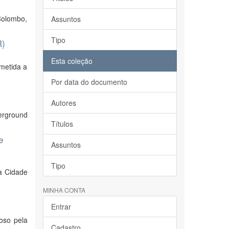
 Colombo,
Assuntos
Tipo
R)
Esta coleção
metida a
Por data do documento
Autores
erground
Títulos
e
Assuntos
Tipo
a Cidade
MINHA CONTA
Entrar
oso pela
Cadastro