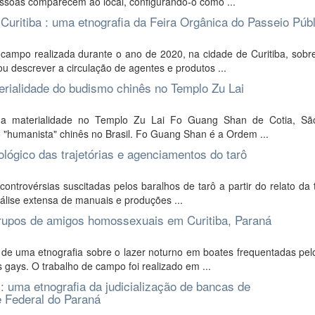
essoas comparecem ao local, configurando-o como ...
Curitiba : uma etnografia da Feira Orgânica do Passeio Púb
ampo realizada durante o ano de 2020, na cidade de Curitiba, sobre
u descrever a circulação de agentes e produtos ...
erialidade do budismo chinês no Templo Zu Lai
da materialidade no Templo Zu Lai Fo Guang Shan de Cotia, Sã
 "humanista" chinês no Brasil. Fo Guang Shan é a Ordem ...
ológico das trajetórias e agenciamentos do tarô
ntrovérsias suscitadas pelos baralhos de tarô a partir do relato da t
nálise extensa de manuais e produções ...
grupos de amigos homossexuais em Curitiba, Paraná
de uma etnografia sobre o lazer noturno em boates frequentadas pelo
ays. O trabalho de campo foi realizado em ...
: uma etnografia da judicialização de bancas de
e Federal do Paraná