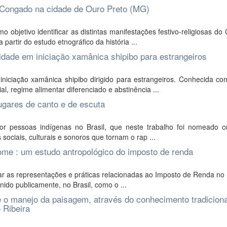
o Congado na cidade de Ouro Preto (MG)
objetivo identificar as distintas manifestações festivo-religiosas d
partir do estudo etnográfico da história ...
lidade em iniciação xamânica shipibo para estrangeiros
iciação xamânica shipibo dirigido para estrangeiros. Conhecida com
l, regime alimentar diferenciado e abstinência ...
ugares de canto e de escuta
por pessoas indígenas no Brasil, que neste trabalho foi nomeado 
sociais, culturais e sonoros que tornam o rap ...
ome : um estudo antropológico do imposto de renda
tar as representações e práticas relacionadas ao Imposto de Renda no
ido publicamente, no Brasil, como o ...
 e o manejo da paisagem, através do conhecimento tradiciona
 Ribeira