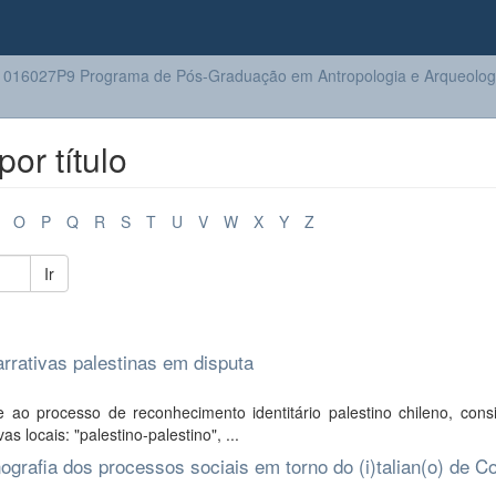
016027P9 Programa de Pós-Graduação em Antropologia e Arqueolog
or título
O
P
Q
R
S
T
U
V
W
X
Y
Z
Ir
arrativas palestinas em disputa
 ao processo de reconhecimento identitário palestino chileno, cons
s locais: "palestino-palestino", ...
nografia dos processos sociais em torno do (i)talian(o) de 