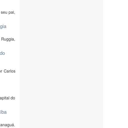
seu pai,
gia
 Ruggia,
 do
r Carlos
apital do
iba
aranaguá.