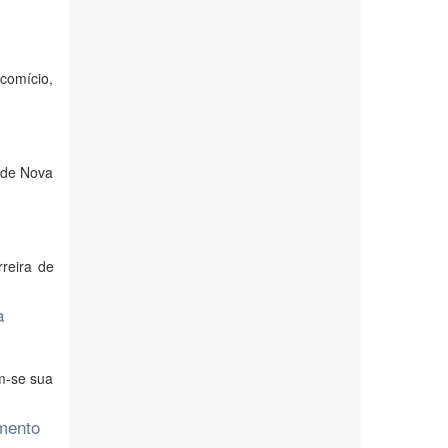
comício,
s de Nova
reira de
a
m-se sua
mento