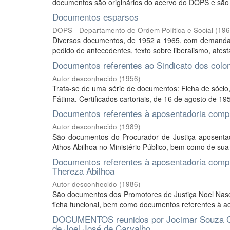
documentos são originários do acervo do DOPS e são 
Documentos esparsos
DOPS - Departamento de Ordem Política e Social
(
196
Diversos documentos, de 1952 a 1965, com demandas 
pedido de antecedentes, texto sobre liberalismo, ates
Documentos referentes ao Sindicato dos colon
Autor desconhecido
(
1956
)
Trata-se de uma série de documentos: Ficha de sócio,
Fátima. Certificados cartoriais, de 16 de agosto de 195
Documentos referentes à aposentadoria compul
Autor desconhecido
(
1989
)
São documentos do Procurador de Justiça aposenta
Athos Abilhoa no Ministério Público, bem como de su
Documentos referentes à aposentadoria compu
Thereza Abilhoa
Autor desconhecido
(
1986
)
São documentos dos Promotores de Justiça Noel Nasc
ficha funcional, bem como documentos referentes à ac
DOCUMENTOS reunidos por Jocimar Souza Car
de Joel José de Carvalho