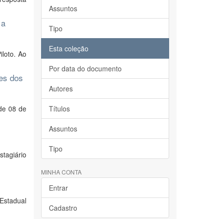
Assuntos
 a
Tipo
Esta coleção
iloto. Ao
Por data do documento
es dos
Autores
de 08 de
Títulos
Assuntos
Tipo
tagiário
MINHA CONTA
Entrar
Estadual
Cadastro