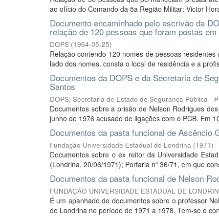
ao ofício do Comando da 5a Região Militar: Victor Hor
Documento encaminhado pelo escrivão da DOP
relação de 120 pessoas que foram postas em l
DOPS
(
1964-05-25
)
Relação contendo 120 nomes de pessoas residentes no
lado dos nomes. consta o local de residência e a pro
Documentos da DOPS e da Secretaria de Segu
Santos
DOPS; Secretaria de Estado de Segurança Pública - 
Documentos sobre a prisão de Nelson Rodrigues dos S
junho de 1976 acusado de ligações com o PCB. Em 10 
Documentos da pasta funcional de Ascêncio 
Fundação Universidade Estadual de Londrina
(
1971
)
Documentos sobre o ex reitor da Universidade Estad
(Londrina, 20/06/1971); Portaria nº 36/71, em que con
Documentos da pasta funcional de Nelson Ro
FUNDAÇÃO UNIVERSIDADE ESTADUAL DE LONDRI
É um apanhado de documentos sobre o professor Nels
de Londrina no período de 1971 a 1978. Tem-se o cont