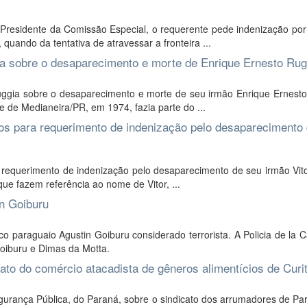
residente da Comissão Especial, o requerente pede indenização por 
quando da tentativa de atravessar a fronteira ...
ia sobre o desaparecimento e morte de Enrique Ernesto Rug
Ruggia sobre o desaparecimento e morte de seu irmão Enrique Ernesto
 de Medianeira/PR, em 1974, fazia parte do ...
s para requerimento de indenização pelo desaparecimento
equerimento de indenização pelo desaparecimento de seu irmão Vito
ue fazem referência ao nome de Vitor, ...
n Goiburu
paraguaio Agustin Goiburu considerado terrorista. A Policia de la C
Goiburu e Dimas da Motta.
to do comércio atacadista de gêneros alimentícios de Curit
egurança Pública, do Paraná, sobre o sindicato dos arrumadores de P