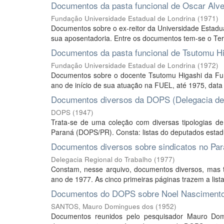
Documentos da pasta funcional de Oscar Alv
Fundação Universidade Estadual de Londrina
(
1971
)
Documentos sobre o ex-reitor da Universidade Estadu
sua aposentadoria. Entre os documentos tem-se o Termo
Documentos da pasta funcional de Tsutomu H
Fundação Universidade Estadual de Londrina
(
1972
)
Documentos sobre o docente Tsutomu Higashi da Fun
ano de início de sua atuação na FUEL, até 1975, data
Documentos diversos da DOPS (Delegacia de 
DOPS
(
1947
)
Trata-se de uma coleção com diversas tipologias d
Paraná (DOPS/PR). Consta: listas do deputados estadu
Documentos diversos sobre sindicatos no Par
Delegacia Regional do Trabalho
(
1977
)
Constam, nesse arquivo, documentos diversos, mas t
ano de 1977. As cinco primeiras páginas trazem a lista
Documentos do DOPS sobre Noel Nasciment
SANTOS, Mauro Domingues dos
(
1952
)
Documentos reunidos pelo pesquisador Mauro Dom