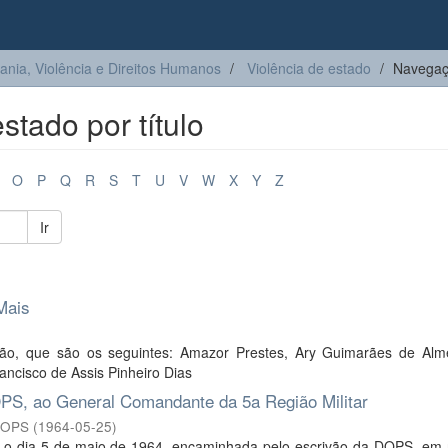
ia, Violência e Direitos Humanos
Violência de estado
Navegaçã
tado por título
O
P
Q
R
S
T
U
V
W
X
Y
Z
Ir
Mais
são, que são os seguintes: Amazor Prestes, Ary Guimarães de Alme
rancisco de Assis Pinheiro Dias
S, ao General Comandante da 5a Região Militar
DOPS
(
1964-05-25
)
 o dia 5 de maio de 1964, encaminhada pelo escrivão da DOPS, em 