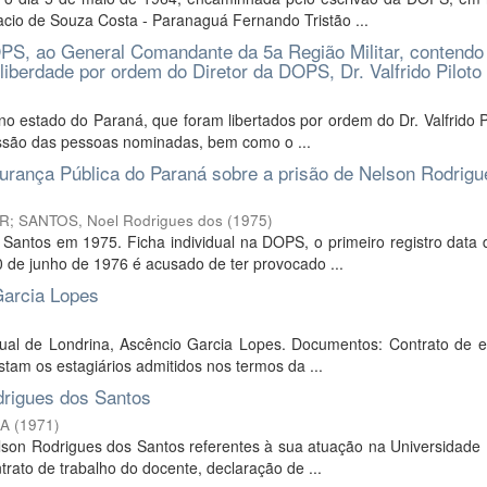
acio de Souza Costa - Paranaguá Fernando Tristão ...
S, ao General Comandante da 5a Região Militar, contendo
iberdade por ordem do Diretor da DOPS, Dr. Valfrido Piloto
 estado do Paraná, que foram libertados por ordem do Dr. Valfrido P
fissão das pessoas nominadas, bem como o ...
rança Pública do Paraná sobre a prisão de Nelson Rodrigu
PR; SANTOS, Noel Rodrigues dos
(
1975
)
antos em 1975. Ficha individual na DOPS, o primeiro registro data 
de junho de 1976 é acusado de ter provocado ...
Garcia Lopes
ual de Londrina, Ascêncio Garcia Lopes. Documentos: Contrato de es
stam os estagiários admitidos nos termos da ...
drigues dos Santos
NA
(
1971
)
on Rodrigues dos Santos referentes à sua atuação na Universidade 
rato de trabalho do docente, declaração de ...