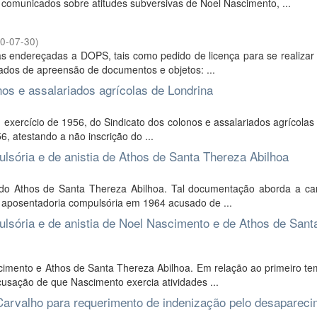
comunicados sobre atitudes subversivas de Noel Nascimento, ...
0-07-30
)
endereçadas a DOPS, tais como pedido de licença para se realizar 
tados de apreensão de documentos e objetos: ...
os e assalariados agrícolas de Londrina
 exercício de 1956, do Sindicato dos colonos e assalariados agrícola
6, atestando a não inscrição do ...
sória e de anistia de Athos de Santa Thereza Abilhoa
do Athos de Santa Thereza Abilhoa. Tal documentação aborda a car
a aposentadoria compulsória em 1964 acusado de ...
lsória e de anistia de Noel Nascimento e de Athos de Sant
imento e Athos de Santa Thereza Abilhoa. Em relação ao primeiro te
usação de que Nascimento exercia atividades ...
valho para requerimento de indenização pelo desapareci