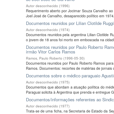
Autor desconhecido
(
1996
)
Requerimento aberto por Jocimar Souza Carvalho ao P
Joel José de Carvalho, desaparecido político em 1974, 
Documentos reunidos por Lilian Clotilde Rugg
Autor desconhecido
(
1974
)
Documentos reunidos pela argentina Lilian Clotilde 
o jovem de 18 anos foi morto em emboscada na cidade
Documentos reunidos por Paulo Roberto Ramo
irmão Vitor Carlos Ramos
Ramos, Paulo Roberto
(
1996-05-30
)
Documentos reunidos por Paulo Roberto Ramos para r
Ramos. Documentos: recortes de matérias de jornais q
Documentos sobre o médico paraguaio Agusti
Autor desconhecido
(
1975
)
Documentos que abordam a atuação política do médico 
Paraguai solicita à Argentina que prenda e entregue 
Documentos/informações referentes ao Sindica
Autor desconhecido
(
1977
)
Trata-se de uma ficha, na Secretaria de Estado da S