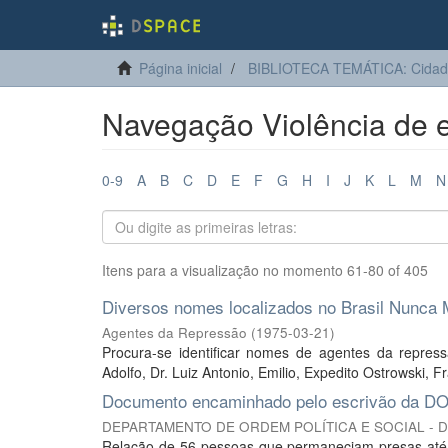
Página inicial
BIBLIOTECA TEMÁTICA: Cidadan
Navegação Violência de es
0-9
A
B
C
D
E
F
G
H
I
J
K
L
M
N
Itens para a visualização no momento 61-80 of 405
Diversos nomes localizados no Brasil Nunca 
Agentes da Repressão
(
1975-03-21
)
Procura-se identificar nomes de agentes da repres
Adolfo, Dr. Luiz Antonio, Emilio, Expedito Ostrowski, F
Documento encaminhado pelo escrivão da DOP
DEPARTAMENTO DE ORDEM POLÍTICA E SOCIAL - 
Relação de 56 pessoas que permaneciam presas até