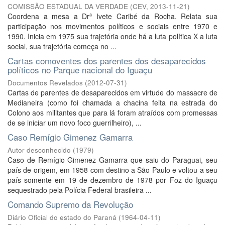
COMISSÃO ESTADUAL DA VERDADE
(
CEV
,
2013-11-21
)
Coordena a mesa a Drª Ivete Caribé da Rocha. Relata sua
participação nos movimentos políticos e sociais entre 1970 e
1990. Inicia em 1975 sua trajetória onde há a luta política X a luta
social, sua trajetória começa no ...
Cartas comoventes dos parentes dos desaparecidos
políticos no Parque nacional do Iguaçu
Documentos Revelados
(
2012-07-31
)
Cartas de parentes de desaparecidos em virtude do massacre de
Medianeira (como foi chamada a chacina feita na estrada do
Colono aos militantes que para lá foram atraídos com promessas
de se iniciar um novo foco guerrilheiro), ...
Caso Remígio Gimenez Gamarra
Autor desconhecido
(
1979
)
Caso de Remígio Gimenez Gamarra que saiu do Paraguai, seu
país de origem, em 1958 com destino a São Paulo e voltou a seu
país somente em 19 de dezembro de 1978 por Foz do Iguaçu
sequestrado pela Polícia Federal brasileira ...
Comando Supremo da Revolução
Diário Oficial do estado do Paraná
(
1964-04-11
)