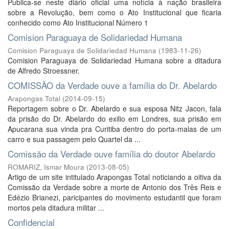
Publica-se neste diário oficial uma notícia à nação brasileira
sobre a Revolução, bem como o Ato Institucional que ficaria
conhecido como Ato Institucional Número 1
Comision Paraguaya de Solidariedad Humana
Comision Paraguaya de Solidariedad Humana
(
1983-11-26
)
Comision Paraguaya de Solidariedad Humana sobre a ditadura
de Alfredo Stroessner.
COMISSÃO da Verdade ouve a família do Dr. Abelardo
Arapongas Total
(
2014-09-15
)
Reportagem sobre o Dr. Abelardo e sua esposa Nitz Jacon, fala
da prisão do Dr. Abelardo do exilio em Londres, sua prisão em
Apucarana sua vinda pra Curitiba dentro do porta-malas de um
carro e sua passagem pelo Quartel da ...
Comissão da Verdade ouve família do doutor Abelardo
ROMARIZ, Ismar Moura
(
2013-08-05
)
Artigo de um site intitulado Arapongas Total noticiando a oitiva da
Comissão da Verdade sobre a morte de Antonio dos Três Reis e
Edézio Brianezi, paricipantes do movimento estudantil que foram
mortos pela ditadura militar ...
Confidencial