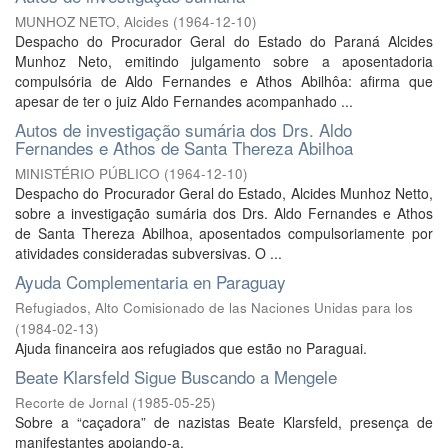
MUNHOZ NETO, Alcides
(
1964-12-10
)
Despacho do Procurador Geral do Estado do Paraná Alcides
Munhoz Neto, emitindo julgamento sobre a aposentadoria
compulsória de Aldo Fernandes e Athos Abilhôa: afirma que
apesar de ter o juiz Aldo Fernandes acompanhado ...
Autos de investigação sumária dos Drs. Aldo
Fernandes e Athos de Santa Thereza Abilhoa
MINISTÉRIO PÚBLICO
(
1964-12-10
)
Despacho do Procurador Geral do Estado, Alcides Munhoz Netto,
sobre a investigação sumária dos Drs. Aldo Fernandes e Athos
de Santa Thereza Abilhoa, aposentados compulsoriamente por
atividades consideradas subversivas. O ...
Ayuda Complementaria en Paraguay
Refugiados, Alto Comisionado de las Naciones Unidas para los
(
1984-02-13
)
Ajuda financeira aos refugiados que estão no Paraguai.
Beate Klarsfeld Sigue Buscando a Mengele
Recorte de Jornal
(
1985-05-25
)
Sobre a “caçadora” de nazistas Beate Klarsfeld, presença de
manifestantes apoiando-a.