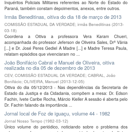
Inquéritos Policiais Militares referentes ao Norte do Estado do
Paraná, também constam depoimentos, anexos, entre outros.
Irmãs Beneditinas, oitiva do dia 18 de março de 2013
COMISSÃO ESTADUAL DA VERDADE; irmãs Beneditinas
(
2013-
03-18
)
Coordena a Oitiva a professora Vera Karam Chueri,
acompanhada do professor Jeferson de Oliveira Sales, Drª Vânia
[...] e Dr. José Peres Gediel A Madre [...] e Madre Teresa Paula,
relatam episódios que vivenciaram no ...
João Bonifácio Cabral e Manuel de Oliveira, oitiva
realizada no dia 05 de dezembro de 2013
CEV; COMISSÃO ESTADUAL DA VERDADE; CABRAL, João
Bonifácio; OLIVEIRA, Manuel
(
2013-12-05
)
Oitiva do dia 05/12/2013 - Nas dependências da Secretaria de
Estado da Justiça e da Cidadania, compõem a mesa: Dr. Edson
Fachin, Ivete Caribe Rocha, Márcio Kieller A sessão é aberta pelo
Dr. Fachin falando da importância ...
Jornal local de Foz de iguaçu, volume 44 - 1982
Jornal Nosso Tempo
(
1982-03-12
)
Único volume do periódico, noticiando sobre o problema dos