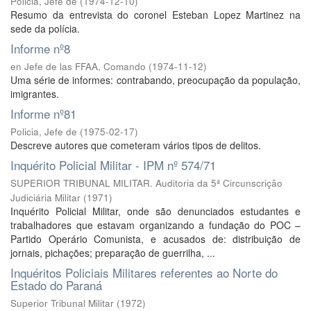
Policia, Jefe de
(
1974-12-10
)
Resumo da entrevista do coronel Esteban Lopez Martinez na
sede da polícia.
Informe nº8
en Jefe de las FFAA, Comando
(
1974-11-12
)
Uma série de informes: contrabando, preocupação da população,
imigrantes.
Informe nº81
Policia, Jefe de
(
1975-02-17
)
Descreve autores que cometeram vários tipos de delitos.
Inquérito Policial Militar - IPM nº 574/71
SUPERIOR TRIBUNAL MILITAR. Auditoria da 5ª Circunscrição
Judiciária Militar
(
1971
)
Inquérito Policial Militar, onde são denunciados estudantes e
trabalhadores que estavam organizando a fundação do POC –
Partido Operário Comunista, e acusados de: distribuição de
jornais, pichações; preparação de guerrilha, ...
Inquéritos Policiais Militares referentes ao Norte do
Estado do Paraná
Superior Tribunal Militar
(
1972
)