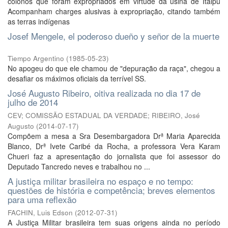
colonos que foram expropriados em virtude da usina de Itaipu
Acompanham charges alusivas à expropriação, citando também
as terras indígenas
Josef Mengele, el poderoso dueño y señor de la muerte
Tiempo Argentino
(
1985-05-23
)
No apogeu do que ele chamou de "depuração da raça", chegou a
desafiar os máximos oficiais da terrível SS.
José Augusto Ribeiro, oitiva realizada no dia 17 de
julho de 2014
CEV; COMISSÃO ESTADUAL DA VERDADE; RIBEIRO, José
Augusto
(
2014-07-17
)
Compõem a mesa a Sra Desembargadora Drª Maria Aparecida
Blanco, Drª Ivete Caribé da Rocha, a professora Vera Karam
Chueri faz a apresentação do jornalista que foi assessor do
Deputado Tancredo neves e trabalhou no ...
A justiça militar brasileira no espaço e no tempo:
questões de história e competência; breves elementos
para uma reflexão
FACHIN, Luis Edson
(
2012-07-31
)
A Justiça Militar brasileira tem suas origens ainda no período