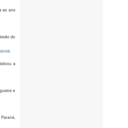
da ao ano
issão do
haves
ublicou a
uguaios e
 Paraná,