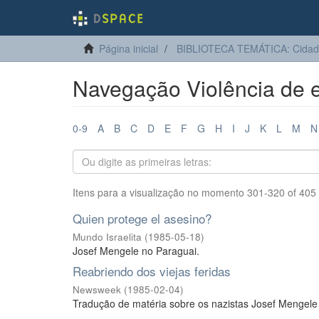
Página inicial
BIBLIOTECA TEMÁTICA: Cidadan
Navegação Violência de es
0-9
A
B
C
D
E
F
G
H
I
J
K
L
M
N
Itens para a visualização no momento 301-320 of 405
Quien protege el asesino?
Mundo Israelita
(
1985-05-18
)
Josef Mengele no Paraguai.
Reabriendo dos viejas feridas
Newsweek
(
1985-02-04
)
Tradução de matéria sobre os nazistas Josef Mengele