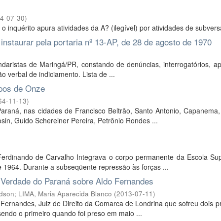
4-07-30
)
inquérito apura atividades da A? (ilegível) por atividades de subver
o instaurar pela portaria nº 13-AP, de 28 de agosto de 1970
undaristas de Maringá/PR, constando de denúncias, interrogatórios, a
 verbal de indiciamento. Lista de ...
upos de Onze
64-11-13
)
raná, nas cidades de Francisco Beltrão, Santo Antonio, Capanema, 
sin, Guido Schereiner Pereira, Petrônio Rondes ...
Ferdinando de Carvalho Integrava o corpo permanente da Escola Sup
 1964. Durante a subseqüente repressão às forças ...
a Verdade do Paraná sobre Aldo Fernandes
Edson
;
LIMA, Maria Aparecida Blanco
(
2013-07-11
)
ernandes, Juiz de Direito da Comarca de Londrina que sofreu dois p
 sendo o primeiro quando foi preso em maio ...