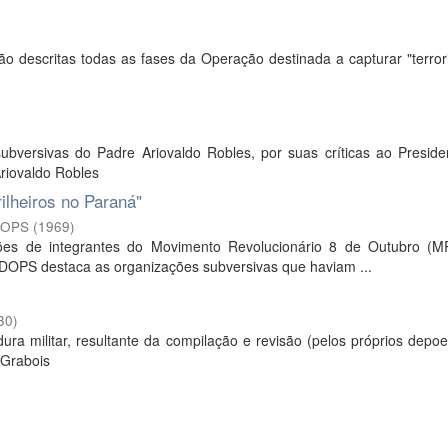
o descritas todas as fases da Operação destinada a capturar "terror
ubversivas do Padre Ariovaldo Robles, por suas críticas ao Preside
riovaldo Robles
lheiros no Paraná"
DOPS
(
1969
)
ões de integrantes do Movimento Revolucionário 8 de Outubro (M
 DOPS destaca as organizações subversivas que haviam ...
30
)
dura militar, resultante da compilação e revisão (pelos próprios depo
 Grabois