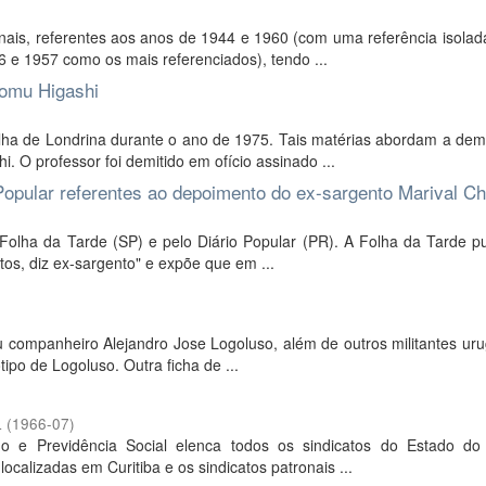
rnais, referentes aos anos de 1944 e 1960 (com uma referência isola
 e 1957 como os mais referenciados), tendo ...
tomu Higashi
lha de Londrina durante o ano de 1975. Tais matérias abordam a dem
 O professor foi demitido em ofício assinado ...
 Popular referentes ao depoimento do ex-sargento Marival C
 Folha da Tarde (SP) e pelo Diário Popular (PR). A Folha da Tarde p
os, diz ex-sargento" e expõe que em ...
eu companheiro Alejandro Jose Logoluso, além de outros militantes ur
tipo de Logoluso. Outra ficha de ...
L
(
1966-07
)
o e Previdência Social elenca todos os sindicatos do Estado do
ocalizadas em Curitiba e os sindicatos patronais ...