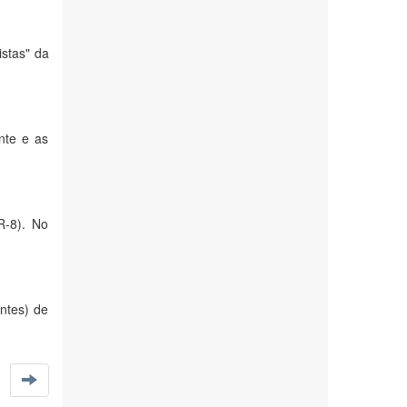
istas" da
nte e as
R-8). No
entes) de