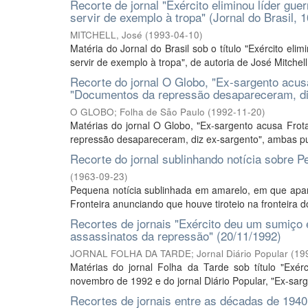
Recorte de jornal "Exército eliminou líder gue
servir de exemplo à tropa" (Jornal do Brasil, 
MITCHELL, José
(
1993-04-10
)
Matéria do Jornal do Brasil sob o título "Exército eli
servir de exemplo à tropa", de autoria de José Mitchell
Recorte do jornal O Globo, "Ex-sargento acusa
"Documentos da repressão desapareceram, diz
O GLOBO; Folha de São Paulo
(
1992-11-20
)
Matérias do jornal O Globo, "Ex-sargento acusa Frot
repressão desapareceram, diz ex-sargento", ambas p
Recorte do jornal sublinhando notícia sobre Pe
(
1963-09-23
)
Pequena notícia sublinhada em amarelo, em que apar
Fronteira anunciando que houve tiroteio na fronteira d
Recortes de jornais "Exército deu um sumiço 
assassinatos da repressão" (20/11/1992)
JORNAL FOLHA DA TARDE; Jornal Diário Popular
(
19
Matérias do jornal Folha da Tarde sob título "Ex
novembro de 1992 e do jornal Diário Popular, "Ex-sarg
Recortes de jornais entre as décadas de 1940