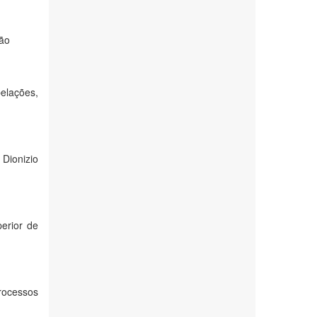
são
pelações,
Dionizio
erior de
rocessos