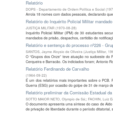
Relatório
DOPS - Departamento de Ordem Política e Social
(
197
Arrola 18 nomes com dados pessoais, declarando que o 
Relatório do Inquérito Policial Militar mandad
JUSTIÇA MILITAR
(
1970-08-28
)
Inquérito Policial Militar (IPM) de 30 estudantes sec
mandados de prisão, despachos, certidão de notificação
Relatório e sentença do processo nº226 - Gr
SANTOS, Jayme Aloysio de Oliveira
(
Justiça Militar
,
19
O “Grupos dos Onze” teve atuação no sudoeste do Pa
Cerqueira e Barracão. Os indiciados foram; Antonio Ro
Relatório Ferdinando de Carvalho
(
1964-09-22
)
É um dos relatórios mais importantes sobre o PCB. 
Guerra (ESG) por ocasião do golpe de 31 de março de
Relatório preliminar da Comissão Estadual d
SOTTO MAIOR NETO, Olympio de Sá;
;
FACHIN, Luiz 
O documento apresenta uma síntese do caso de Aldo F
de privação de liberdade durante o período ditatorial,