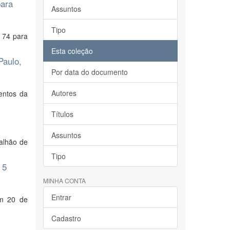
para
Assuntos
Tipo
m 74 para
Esta coleção
Paulo,
Por data do documento
Autores
mentos da
Títulos
Assuntos
alhão de
Tipo
 5
MINHA CONTA
Entrar
em 20 de
Cadastro