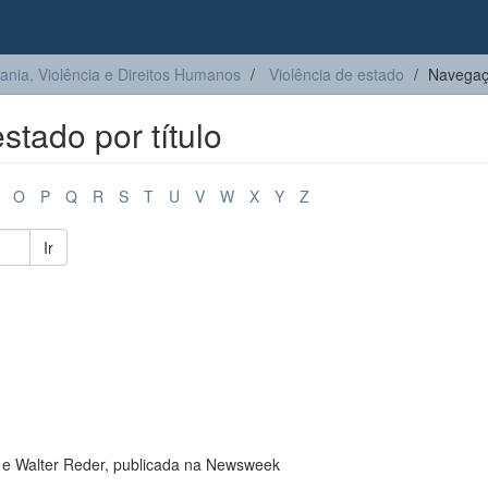
ia, Violência e Direitos Humanos
Violência de estado
Navegaçã
tado por título
O
P
Q
R
S
T
U
V
W
X
Y
Z
Ir
 e Walter Reder, publicada na Newsweek