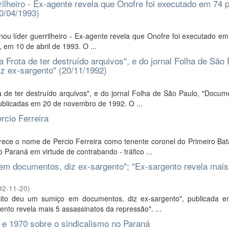
rrilheiro - Ex-agente revela que Onofre foi executado em 74 
10/04/1993)
minou líder guerrilheiro - Ex-agente revela que Onofre foi executado e
, em 10 de abril de 1993. O ...
 Frota de ter destruído arquivos", e do jornal Folha de São 
 ex-sargento" (20/11/1992)
a de ter destruído arquivos", e do jornal Folha de São Paulo, "Docu
ublicadas em 20 de novembro de 1992. O ...
rcio Ferreira
ece o nome de Percio Ferreira como tenente coronel do Primeiro Bat
o Paraná em virtude de contrabando - tráfico ...
em documentos, diz ex-sargento"; "Ex-sargento revela mais
92-11-20
)
ército deu um sumiço em documentos, diz ex-sargento", publicada 
ento revela mais 5 assassinatos da repressão". ...
 e 1970 sobre o sindicalismo no Paraná