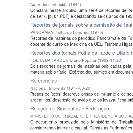
Autor desconhecido
(
1944
)
Constam, nesse arquivo, uma série de recortes de jo
de 1977, [p. 04 PDF] e destacando-se os anos de 1956
Recortes de jornais sobre a demissão de Tsu
PANORAMA; Folha de Londrina
(
1975
)
Recortes de matérias do periódico Panorama e da Fo
docente do curso de Medicina da UEL, Tsutomu Higashi.
Recortes dos jornais Folha da Tarde e Diário
FOLHA DA TARDE e Diário Popular
(
1992-11-20
)
Dois recortes de jornais de matérias publicadas pela
matéria sob o título "Exército deu sumiço em document
Referencias
Nacional, Imprenta
(
1977-03-29
)
Presos políticos: descreve prisão de militante e de s
argentinos, descrição do avião que os levava, ficha bió
Relação de Sindicatos e Federação
MINISTÉRIO DO TRABALHO E PREVIDÊNCIA SOCIA
O documento produzido pelo Ministério do Trabalh
considerando interior e capital. Consta as Federações l