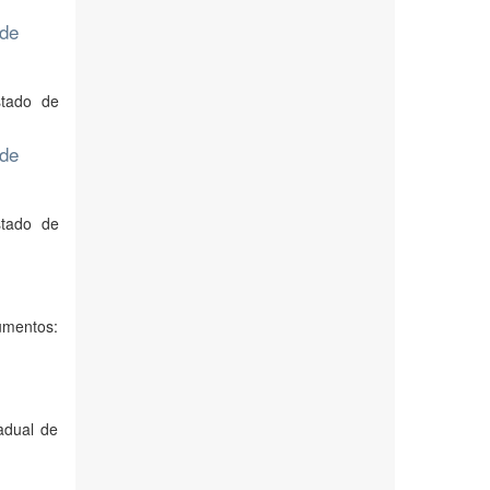
 de
stado de
 de
stado de
umentos:
adual de