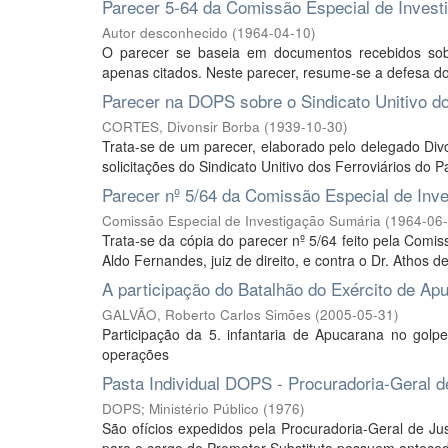
Parecer 5-64 da Comissão Especial de Invest
Autor desconhecido
(
1964-04-10
)
O parecer se baseia em documentos recebidos sob
apenas citados. Neste parecer, resume-se a defesa do
Parecer na DOPS sobre o Sindicato Unitivo do
CORTES, Divonsir Borba
(
1939-10-30
)
Trata-se de um parecer, elaborado pelo delegado Divo
solicitações do Sindicato Unitivo dos Ferroviários do 
Parecer nº 5/64 da Comissão Especial de Inv
Comissão Especial de Investigação Sumária
(
1964-06
Trata-se da cópia do parecer nº 5/64 feito pela Comis
Aldo Fernandes, juiz de direito, e contra o Dr. Athos d
A participação do Batalhão do Exército de Ap
GALVÃO, Roberto Carlos Simões
(
2005-05-31
)
Participação da 5. infantaria de Apucarana no go
operações
Pasta Individual DOPS - Procuradoria-Geral d
DOPS; Ministério Público
(
1976
)
São ofícios expedidos pela Procuradoria-Geral de J