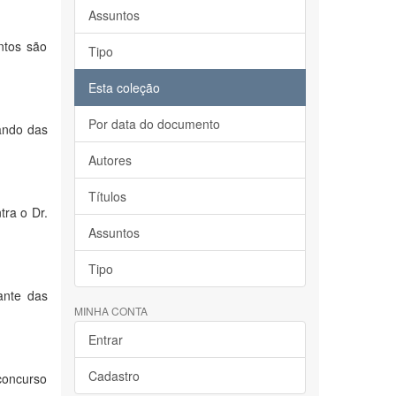
Assuntos
ntos são
Tipo
Esta coleção
Por data do documento
tando das
Autores
Títulos
tra o Dr.
Assuntos
Tipo
ante das
MINHA CONTA
Entrar
Cadastro
concurso