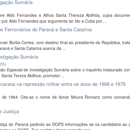
igação Sumária
re Aldo Fernandes e Athos Santa Thereza Abilhôa, cujos docume
 juiz Aldo Fernandes que argumenta ter ido a Cuba por ...
s Ferroviários do Paraná e Santa Catarina
nsir Borba Cortes, com destino final ao presidente da República, tra
Paraná e Santa Catarina acerca da ...
estigação Sumária
-05
)
são Especial de Investigação Sumária sobre o inquérito instaurado con
e Santa Tereza Abilhoa, promotor ...
ucarana na repressão militar entre os anos de 1968 e 1979
lpe de 1964. Cita-se o nome de Ismar Moura Romariz como comand
e Justiça
ustiça do Paraná pedindo ao DOPS informações se os candidatos ao 