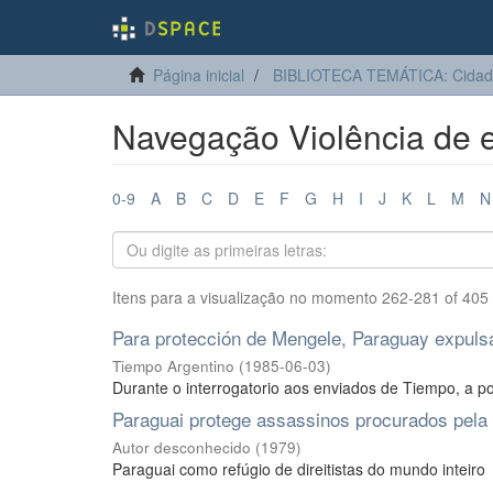
Página inicial
BIBLIOTECA TEMÁTICA: Cidadan
Navegação Violência de es
0-9
A
B
C
D
E
F
G
H
I
J
K
L
M
N
Itens para a visualização no momento 262-281 of 405
Para protección de Mengele, Paraguay expulsa
Tiempo Argentino
(
1985-06-03
)
Durante o interrogatorio aos enviados de Tiempo, a polí
Paraguai protege assassinos procurados pela 
Autor desconhecido
(
1979
)
Paraguai como refúgio de direitistas do mundo inteiro