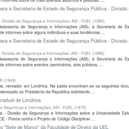
informes sobre os mais diversos assuntos e pessoas: ...
ra a Secretaria de Estado de Segurança Pública - Divisão
isão de Segurança e Informações; ASI - FUEL
(
1980
)
ssessoria de Segurança e Informações (ASI), à Secretaria de E
e informes sobre alguns indivíduos e suas tendências ...
ra a Secretaria de Estado de Segurança Pública - Divisão
 Divisão de Segurança e Informações; ASI - FUEL
(
1980
)
ssessoria de Segurança e Informações (ASI), à Secretaria de E
 informes sobre eventos (seminários, atos públicos, ...
PR
(
1949
)
ia, vereador em Londrina. Na pasta encontram-se os seguintes doc
dereçado ao Presidente da República solicitando ...
stadual de Londrina
 de Segurança e Informações; ASI - FUEL
(
1975
)
ca - Divisão de Segurança e Informações sobre a Universidade Est
- Poeira contra o Projeto do Código Disciplinar ...
o "Sete de Março" da Faculdade de Direito da UEL