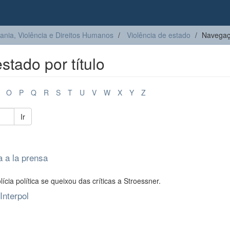
ia, Violência e Direitos Humanos
Violência de estado
Navegaçã
tado por título
O
P
Q
R
S
T
U
V
W
X
Y
Z
Ir
 a la prensa
cia política se queixou das críticas a Stroessner.
Interpol