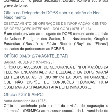
Conversa com o preso Sebastian Aparacio Romero sobre sua
greve de fome.
Oficio ao Delegado do DOPS sobre a prisão de Noel
Nascimento
DESTACAMENTO DE OPERAÇÕES DE INFORMAÇÃO -CENTRO
DE OPERAÇÕES INTERNAS - DOI-CODI
(
1975-10-16
)
É um ofício enviado ao delegado do DOPS comunicando a prisão
de Nelson Rodrigues dos Santos, Noel Nascimento, Gregório
Parandiuc ("Russo") e Flávio Ribeiro ("Ruy" ou "Flores")
acusados de pertencerem ao PCB/PR.
OFÍCIO 004/012/74/ASI/TELEPAR
BARRA, RUBENS
(
1974-09-25
)
OFÍCIO DO ASSESSOR DE SEGURANÇA E INFORMAÇÕES DA
TELEPAR ENCAMINHADO AO DELEGADO DA DOPS/PARANÁ
EM RESPOSTA AO OFÍCIO 981/74 DA DOPS INFORMANDO
QUE NÃO DISPÕE DE CONDIÇÕES TÉCNICAS PARA
OBSERVAR AS CHAMADAS PARA DETERMINADOS ...
Ofício nº 2519 AEPC
Autor desconhecido
(
1973
)
Ofício encaminhado pelo diretor da divisão de seguração e
informação (DSI/MEC) ao assessor especial da Universidade de