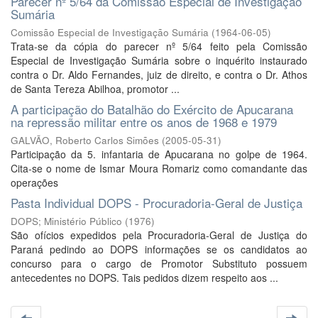
Parecer nº 5/64 da Comissão Especial de Investigação
Sumária
Comissão Especial de Investigação Sumária
(
1964-06-05
)
Trata-se da cópia do parecer nº 5/64 feito pela Comissão
Especial de Investigação Sumária sobre o inquérito instaurado
contra o Dr. Aldo Fernandes, juiz de direito, e contra o Dr. Athos
de Santa Tereza Abilhoa, promotor ...
A participação do Batalhão do Exército de Apucarana
na repressão militar entre os anos de 1968 e 1979
GALVÃO, Roberto Carlos Simões
(
2005-05-31
)
Participação da 5. infantaria de Apucarana no golpe de 1964.
Cita-se o nome de Ismar Moura Romariz como comandante das
operações
Pasta Individual DOPS - Procuradoria-Geral de Justiça
DOPS; Ministério Público
(
1976
)
São ofícios expedidos pela Procuradoria-Geral de Justiça do
Paraná pedindo ao DOPS informações se os candidatos ao
concurso para o cargo de Promotor Substituto possuem
antecedentes no DOPS. Tais pedidos dizem respeito aos ...