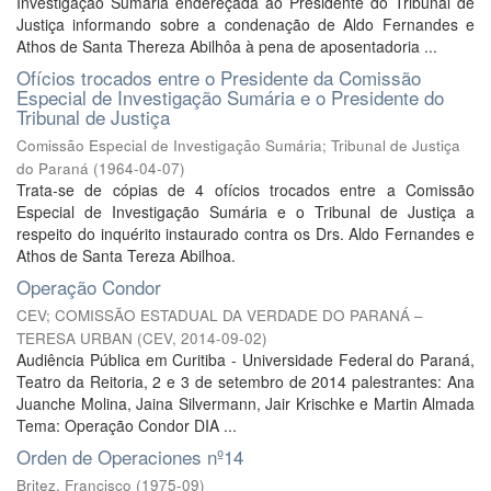
Investigação Sumária endereçada ao Presidente do Tribunal de
Justiça informando sobre a condenação de Aldo Fernandes e
Athos de Santa Thereza Abilhôa à pena de aposentadoria ...
Ofícios trocados entre o Presidente da Comissão
Especial de Investigação Sumária e o Presidente do
Tribunal de Justiça
Comissão Especial de Investigação Sumária; Tribunal de Justiça
do Paraná
(
1964-04-07
)
Trata-se de cópias de 4 ofícios trocados entre a Comissão
Especial de Investigação Sumária e o Tribunal de Justiça a
respeito do inquérito instaurado contra os Drs. Aldo Fernandes e
Athos de Santa Tereza Abilhoa.
Operação Condor
CEV; COMISSÃO ESTADUAL DA VERDADE DO PARANÁ –
TERESA URBAN
(
CEV
,
2014-09-02
)
Audiência Pública em Curitiba - Universidade Federal do Paraná,
Teatro da Reitoria, 2 e 3 de setembro de 2014 palestrantes: Ana
Juanche Molina, Jaina Silvermann, Jair Krischke e Martin Almada
Tema: Operação Condor DIA ...
Orden de Operaciones nº14
Britez, Francisco
(
1975-09
)