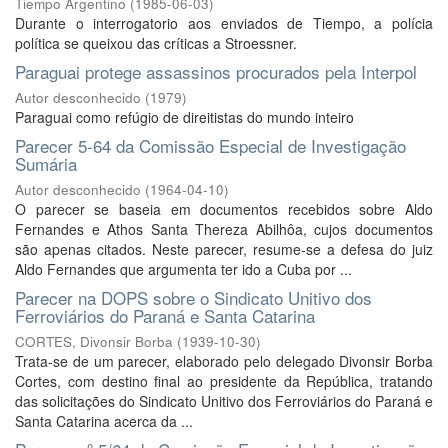
Tiempo Argentino
(
1985-06-03
)
Durante o interrogatorio aos enviados de Tiempo, a polícia
política se queixou das críticas a Stroessner.
Paraguai protege assassinos procurados pela Interpol
Autor desconhecido
(
1979
)
Paraguai como refúgio de direitistas do mundo inteiro
Parecer 5-64 da Comissão Especial de Investigação
Sumária
Autor desconhecido
(
1964-04-10
)
O parecer se baseia em documentos recebidos sobre Aldo
Fernandes e Athos Santa Thereza Abilhôa, cujos documentos
são apenas citados. Neste parecer, resume-se a defesa do juiz
Aldo Fernandes que argumenta ter ido a Cuba por ...
Parecer na DOPS sobre o Sindicato Unitivo dos
Ferroviários do Paraná e Santa Catarina
CORTES, Divonsir Borba
(
1939-10-30
)
Trata-se de um parecer, elaborado pelo delegado Divonsir Borba
Cortes, com destino final ao presidente da República, tratando
das solicitações do Sindicato Unitivo dos Ferroviários do Paraná e
Santa Catarina acerca da ...