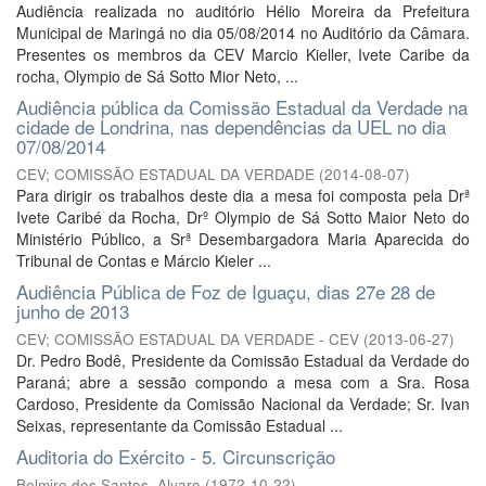
Audiência realizada no auditório Hélio Moreira da Prefeitura
Municipal de Maringá no dia 05/08/2014 no Auditório da Câmara.
Presentes os membros da CEV Marcio Kieller, Ivete Caribe da
rocha, Olympio de Sá Sotto Mior Neto, ...
Audiência pública da Comissão Estadual da Verdade na
cidade de Londrina, nas dependências da UEL no dia
07/08/2014
CEV; COMISSÃO ESTADUAL DA VERDADE
(
2014-08-07
)
Para dirigir os trabalhos deste dia a mesa foi composta pela Drª
Ivete Caribé da Rocha, Drº Olympio de Sá Sotto Maior Neto do
Ministério Público, a Srª Desembargadora Maria Aparecida do
Tribunal de Contas e Márcio Kieler ...
Audiência Pública de Foz de Iguaçu, dias 27e 28 de
junho de 2013
CEV; COMISSÃO ESTADUAL DA VERDADE - CEV
(
2013-06-27
)
Dr. Pedro Bodê, Presidente da Comissão Estadual da Verdade do
Paraná; abre a sessão compondo a mesa com a Sra. Rosa
Cardoso, Presidente da Comissão Nacional da Verdade; Sr. Ivan
Seixas, representante da Comissão Estadual ...
Auditoria do Exército - 5. Circunscrição
Belmiro dos Santos, Alvaro
(
1972-10-22
)