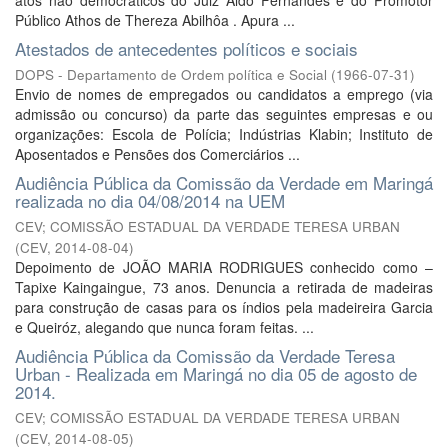
atos não democráticos do Juiz Aldo Fernandes e do Promotor
Público Athos de Thereza Abilhôa . Apura ...
Atestados de antecedentes políticos e sociais
DOPS - Departamento de Ordem política e Social
(
1966-07-31
)
Envio de nomes de empregados ou candidatos a emprego (via
admissão ou concurso) da parte das seguintes empresas e ou
organizações: Escola de Polícia; Indústrias Klabin; Instituto de
Aposentados e Pensões dos Comerciários ...
Audiência Pública da Comissão da Verdade em Maringá
realizada no dia 04/08/2014 na UEM
CEV; COMISSÃO ESTADUAL DA VERDADE TERESA URBAN
(
CEV
,
2014-08-04
)
Depoimento de JOÃO MARIA RODRIGUES conhecido como –
Tapixe Kaingaingue, 73 anos. Denuncia a retirada de madeiras
para construção de casas para os índios pela madeireira Garcia
e Queiróz, alegando que nunca foram feitas. ...
Audiência Pública da Comissão da Verdade Teresa
Urban - Realizada em Maringá no dia 05 de agosto de
2014.
CEV; COMISSÃO ESTADUAL DA VERDADE TERESA URBAN
(
CEV
,
2014-08-05
)