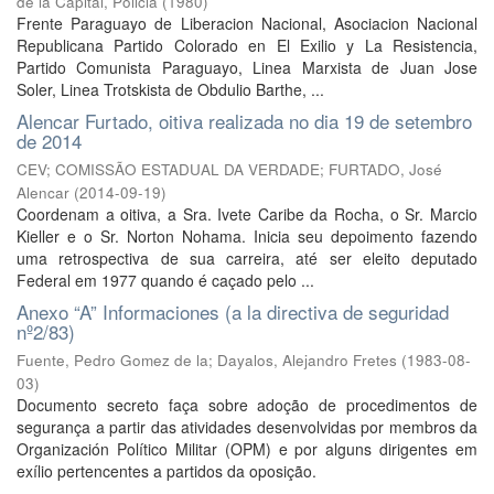
de la Capital, Policia
(
1980
)
Frente Paraguayo de Liberacion Nacional, Asociacion Nacional
Republicana Partido Colorado en El Exilio y La Resistencia,
Partido Comunista Paraguayo, Linea Marxista de Juan Jose
Soler, Linea Trotskista de Obdulio Barthe, ...
Alencar Furtado, oitiva realizada no dia 19 de setembro
de 2014
CEV; COMISSÃO ESTADUAL DA VERDADE; FURTADO, José
Alencar
(
2014-09-19
)
Coordenam a oitiva, a Sra. Ivete Caribe da Rocha, o Sr. Marcio
Kieller e o Sr. Norton Nohama. Inicia seu depoimento fazendo
uma retrospectiva de sua carreira, até ser eleito deputado
Federal em 1977 quando é caçado pelo ...
Anexo “A” Informaciones (a la directiva de seguridad
nº2/83)
Fuente, Pedro Gomez de la
;
Dayalos, Alejandro Fretes
(
1983-08-
03
)
Documento secreto faça sobre adoção de procedimentos de
segurança a partir das atividades desenvolvidas por membros da
Organización Político Militar (OPM) e por alguns dirigentes em
exílio pertencentes a partidos da oposição.