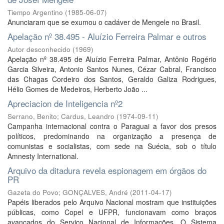
Tiempo Argentino
(
1985-06-07
)
Anunciaram que se exumou o cadáver de Mengele no Brasil.
Apelação nº 38.495 - Aluízio Ferreira Palmar e outros
Autor desconhecido
(
1969
)
Apelação nº 38.495 de Aluízio Ferreira Palmar, Antônio Rogério
Garcia Silveira, Antonio Santos Nunes, Cézar Cabral, Francisco
das Chagas Cordeiro dos Santos, Geraldo Galiza Rodrigues,
Hélio Gomes de Medeiros, Herberto João ...
Apreciacion de Inteligencia nº2
Serrano, Benito
;
Cardus, Leandro
(
1974-09-11
)
Campanha internacional contra o Paraguai a favor dos presos
políticos, predominando na organização a presença de
comunistas e socialistas, com sede na Suécia, sob o título
Amnesty International.
Arquivo da ditadura revela espionagem em órgãos do
PR
Gazeta do Povo; GONÇALVES, André
(
2011-04-17
)
Papéis liberados pelo Arquivo Nacional mostram que instituições
públicas, como Copel e UFPR, funcionavam como braços
avançados do Serviço Nacional de Informações. O Sistema