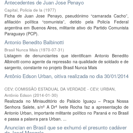
Antecedentes de Juan Jose Penayo
Capital, Policia de la
(
1977
)
Ficha de Juan Jose Penayo, pseudónimo “camarada Cacho”,
afiliación política “comunista”, detido pela Policía Federal
argentina em Buenos Aires, militante ativo do Partido Comunista
Paraguayo (PCP).
Antonio Benedito Balbinotti
Brasil Nunca Mais
(
1970-07-31
)
Listagem de denunciantes que identificam Antonio Benedito
Albinotti como agente da repressão na qualidade de soldado e de
sargento, constante no projeto Brasil Nunca Mais
Antônio Edson Urban, oitiva realizada no dia 30/01/2014
CEV; COMISSÃO ESTADUAL DA VERDADE - CEV; URBAN,
Antônio Edson
(
2014-01-30
)
Realizada no Miniauditório do Palácio Iguaçu – Praça Nossa
Senhora Salete, s/nº A Drª Ivete Rocha faz a apresentação de
Antonio Urban, importante militante político no Paraná e no Brasil
e passa a palavra para Urban. ...
Anuncian en Brasil que se exhumó el presunto cadáver
de Josef Mengele