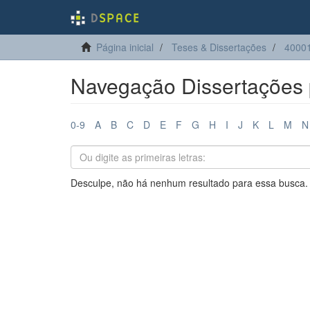
Página inicial
Teses & Dissertações
40001
Navegação Dissertações p
0-9
A
B
C
D
E
F
G
H
I
J
K
L
M
N
Desculpe, não há nenhum resultado para essa busca.