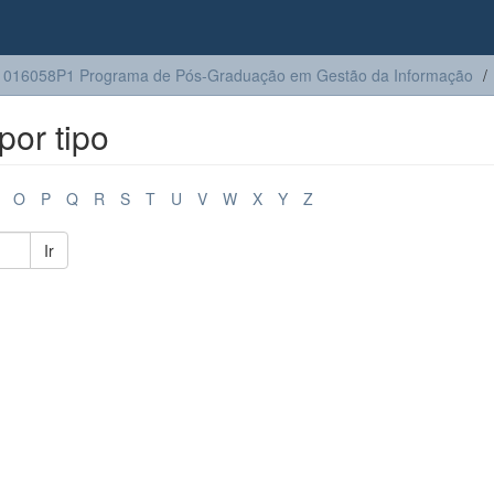
016058P1 Programa de Pós-Graduação em Gestão da Informação
or tipo
O
P
Q
R
S
T
U
V
W
X
Y
Z
Ir