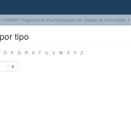
016058P1 Programa de Pós-Graduação em Gestão da Informação
or tipo
O
P
Q
R
S
T
U
V
W
X
Y
Z
Ir