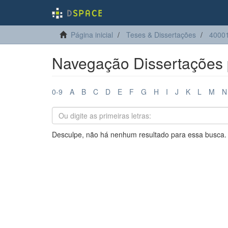
Página inicial
Teses & Dissertações
40001
Navegação Dissertações p
0-9
A
B
C
D
E
F
G
H
I
J
K
L
M
N
Desculpe, não há nenhum resultado para essa busca.