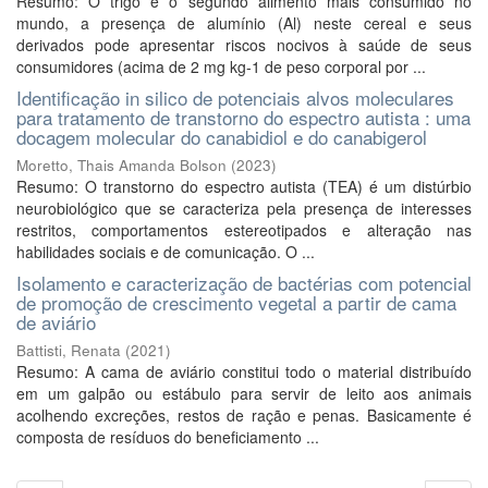
Resumo: O trigo é o segundo alimento mais consumido no
mundo, a presença de alumínio (Al) neste cereal e seus
derivados pode apresentar riscos nocivos à saúde de seus
consumidores (acima de 2 mg kg-1 de peso corporal por ...
Identificação in silico de potenciais alvos moleculares
para tratamento de transtorno do espectro autista : uma
docagem molecular do canabidiol e do canabigerol
Moretto, Thais Amanda Bolson
(
2023
)
Resumo: O transtorno do espectro autista (TEA) é um distúrbio
neurobiológico que se caracteriza pela presença de interesses
restritos, comportamentos estereotipados e alteração nas
habilidades sociais e de comunicação. O ...
Isolamento e caracterização de bactérias com potencial
de promoção de crescimento vegetal a partir de cama
de aviário
Battisti, Renata
(
2021
)
Resumo: A cama de aviário constitui todo o material distribuído
em um galpão ou estábulo para servir de leito aos animais
acolhendo excreções, restos de ração e penas. Basicamente é
composta de resíduos do beneficiamento ...