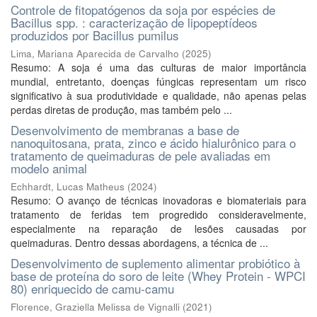
Controle de fitopatógenos da soja por espécies de
Bacillus spp. : caracterização de lipopeptídeos
produzidos por Bacillus pumilus
Lima, Mariana Aparecida de Carvalho
(
2025
)
Resumo: A soja é uma das culturas de maior importância
mundial, entretanto, doenças fúngicas representam um risco
significativo à sua produtividade e qualidade, não apenas pelas
perdas diretas de produção, mas também pelo ...
Desenvolvimento de membranas a base de
nanoquitosana, prata, zinco e ácido hialurônico para o
tratamento de queimaduras de pele avaliadas em
modelo animal
Echhardt, Lucas Matheus
(
2024
)
Resumo: O avanço de técnicas inovadoras e biomateriais para
tratamento de feridas tem progredido consideravelmente,
especialmente na reparação de lesões causadas por
queimaduras. Dentro dessas abordagens, a técnica de ...
Desenvolvimento de suplemento alimentar probiótico à
base de proteína do soro de leite (Whey Protein - WPCI
80) enriquecido de camu-camu
Florence, Graziella Melissa de Vignalli
(
2021
)