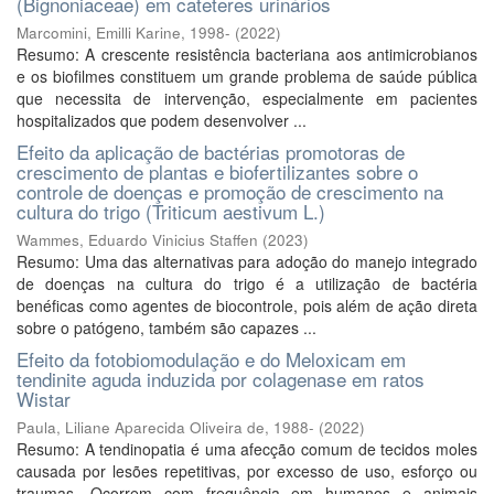
(Bignoniaceae) em cateteres urinários
Marcomini, Emilli Karine, 1998-
(
2022
)
Resumo: A crescente resistência bacteriana aos antimicrobianos
e os biofilmes constituem um grande problema de saúde pública
que necessita de intervenção, especialmente em pacientes
hospitalizados que podem desenvolver ...
Efeito da aplicação de bactérias promotoras de
crescimento de plantas e biofertilizantes sobre o
controle de doenças e promoção de crescimento na
cultura do trigo (Triticum aestivum L.)
Wammes, Eduardo Vinicius Staffen
(
2023
)
Resumo: Uma das alternativas para adoção do manejo integrado
de doenças na cultura do trigo é a utilização de bactéria
benéficas como agentes de biocontrole, pois além de ação direta
sobre o patógeno, também são capazes ...
Efeito da fotobiomodulação e do Meloxicam em
tendinite aguda induzida por colagenase em ratos
Wistar
Paula, Liliane Aparecida Oliveira de, 1988-
(
2022
)
Resumo: A tendinopatia é uma afecção comum de tecidos moles
causada por lesões repetitivas, por excesso de uso, esforço ou
traumas. Ocorrem com frequência em humanos e animais