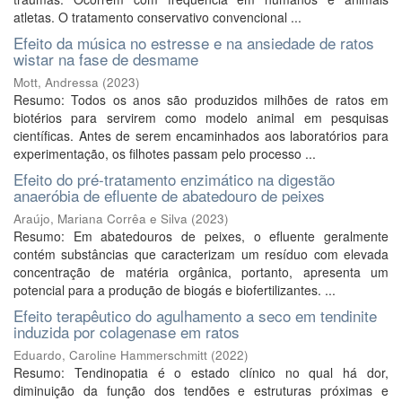
atletas. O tratamento conservativo convencional ...
Efeito da música no estresse e na ansiedade de ratos
wistar na fase de desmame
Mott, Andressa
(
2023
)
Resumo: Todos os anos são produzidos milhões de ratos em
biotérios para servirem como modelo animal em pesquisas
científicas. Antes de serem encaminhados aos laboratórios para
experimentação, os filhotes passam pelo processo ...
Efeito do pré-tratamento enzimático na digestão
anaeróbia de efluente de abatedouro de peixes
Araújo, Mariana Corrêa e Silva
(
2023
)
Resumo: Em abatedouros de peixes, o efluente geralmente
contém substâncias que caracterizam um resíduo com elevada
concentração de matéria orgânica, portanto, apresenta um
potencial para a produção de biogás e biofertilizantes. ...
Efeito terapêutico do agulhamento a seco em tendinite
induzida por colagenase em ratos
Eduardo, Caroline Hammerschmitt
(
2022
)
Resumo: Tendinopatia é o estado clínico no qual há dor,
diminuição da função dos tendões e estruturas próximas e